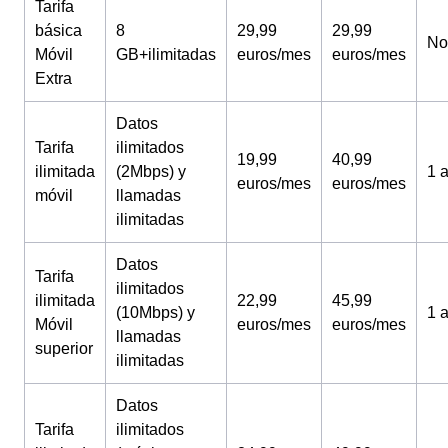
Tarifa
básica
8
29,99
29,99
No
Móvil
GB+ilimitadas
euros/mes
euros/mes
Extra
Datos
Tarifa
ilimitados
19,99
40,99
ilimitada
(2Mbps) y
1 
euros/mes
euros/mes
móvil
llamadas
ilimitadas
Datos
Tarifa
ilimitados
ilimitada
22,99
45,99
(10Mbps) y
1 
Móvil
euros/mes
euros/mes
llamadas
superior
ilimitadas
Datos
Tarifa
ilimitados