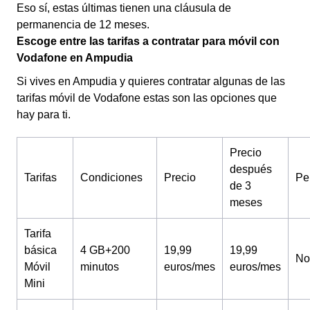
Eso sí, estas últimas tienen una cláusula de
permanencia de 12 meses.
Escoge entre las tarifas a contratar para móvil con
Vodafone en Ampudia
Si vives en Ampudia y quieres contratar algunas de las
tarifas móvil de Vodafone estas son las opciones que
hay para ti.
Precio
después
Tarifas
Condiciones
Precio
Pe
de 3
meses
Tarifa
básica
4 GB+200
19,99
19,99
No
Móvil
minutos
euros/mes
euros/mes
Mini