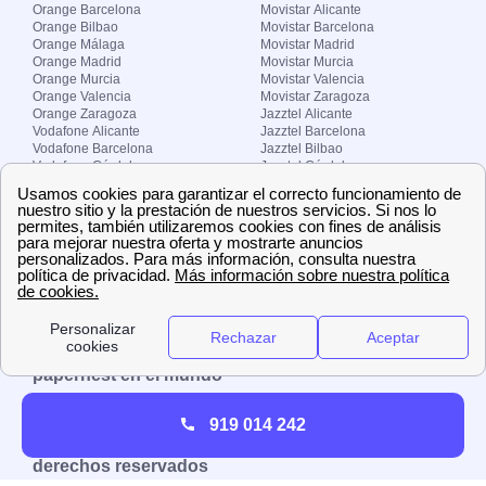
Orange Barcelona
Movistar Alicante
Orange Bilbao
Movistar Barcelona
Orange Málaga
Movistar Madrid
Orange Madrid
Movistar Murcia
Orange Murcia
Movistar Valencia
Orange Valencia
Movistar Zaragoza
Orange Zaragoza
Jazztel Alicante
Vodafone Alicante
Jazztel Barcelona
Vodafone Barcelona
Jazztel Bilbao
Vodafone Córdoba
Jazztel Córdoba
Vodafone Málaga
Jazztel Madrid
Vodafone Madrid
Jazztel Málaga
Vodafone Murcia
Jazztel Valencia
Vodafone Valencia
Jazztel Zaragoza
Sobre Zona-internet.com
¿Quiénes somos?
Contacto
El grupo papernest
Aviso legal
Nuestras ofertas de trabajo
papernest en el mundo
España
Italia
Francia
Reino Unido
919 014 242
Copyright © Zona-internet.com – Todos los
derechos reservados