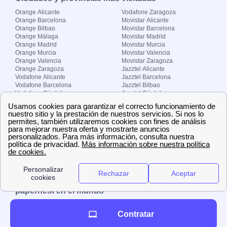
Orange Alicante
Vodafone Zaragoza
Orange Barcelona
Movistar Alicante
Orange Bilbao
Movistar Barcelona
Orange Málaga
Movistar Madrid
Orange Madrid
Movistar Murcia
Orange Murcia
Movistar Valencia
Orange Valencia
Movistar Zaragoza
Orange Zaragoza
Jazztel Alicante
Vodafone Alicante
Jazztel Barcelona
Vodafone Barcelona
Jazztel Bilbao
Vodafone Córdoba
Jazztel Córdoba
Vodafone Málaga
Jazztel Madrid
Vodafone Madrid
Jazztel Málaga
Vodafone Murcia
Jazztel Valencia
Vodafone Valencia
Jazztel Zaragoza
Sobre Zona-internet.com
¿Quiénes somos?
Contacto
El grupo papernest
Aviso legal
Nuestras ofertas de trabajo
papernest en el mundo
España
Italia
Francia
Reino Unido
Contratar
Copyright © Zona-internet.com – Todos los