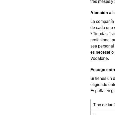
tres meses y
Atención al 
La compañía t
de cada uno s
* Tiendas fís
profesional p
sea personal 
es necesario 
Vodafone.
Escoge entre
Si tienes un 
eligiendo ent
España en ge
Tipo de tari