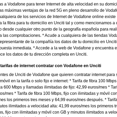
as a Vodafone para tener Internet de alta velocidad en su domicili
as máximas ventajas de la red 5G en pleno desarrollo de Vodaf
cualquiera de los servicios de Internet de Vodafone online exist
a la fibra para tu domicilio en Unciti tal y como mencionamos a 
o desde cualquier otro punto de la geografía española para real
 las comprobaciones. * Acude a cualquiera de las tiendas Voda
epresentante de la compañía los datos de tu domicilio en Unci
puesta inmediata. * Accede a la web de Vodafone y encuentra e
ce los datos de tu dirección completa en Unciti.
arifas de internet contratar con Vodafone en Unciti
entes de Unciti de Vodafone que quieren contratar internet par
móvil en la tarifa o solo fijo e internet: * Tarifa de fibra 100 Mb
ibra 600 Mbps y llamadas ilimitadas de fijo: 42,99 euros/mes * Tar
uros/mes * Tarifa de fibra 100 Mbps, fijo con ilimitadas y móvil 
es los primeros tres meses y 64,99 euros/mes después. * Tarifa 
tos ilimitados a velocidad alta: 41,99 euros/mes los primeros 
ps, fijo con ilimitadas y móvil con GB y minutos ilimitados a v