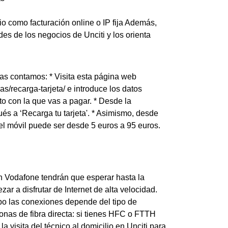
io como facturación online o IP fija Además,
s de los negocios de Unciti y los orienta
las contamos: * Visita esta página web
as/recarga-tarjeta/ e introduce los datos
ito con la que vas a pagar. * Desde la
és a ‘Recarga tu tarjeta'. * Asimismo, desde
 el móvil puede ser desde 5 euros a 95 euros.
con Vodafone tendrán que esperar hasta la
ar a disfrutar de Internet de alta velocidad.
abo las conexiones depende del tipo de
zonas de fibra directa: si tienes HFC o FTTH
 visita del técnico al domicilio en Unciti para