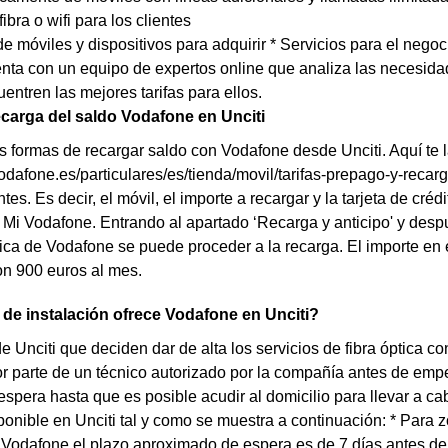
fibra o wifi para los clientes
e móviles y dispositivos para adquirir * Servicios para el negoc
ta con un equipo de expertos online que analiza las necesidade
entren las mejores tarifas para ellos.
carga del saldo Vodafone en Unciti
s formas de recargar saldo con Vodafone desde Unciti. Aquí te 
odafone.es/particulares/es/tienda/movil/tarifas-prepago-y-recarg
es. Es decir, el móvil, el importe a recargar y la tarjeta de créd
 Mi Vodafone. Entrando al apartado ‘Recarga y anticipo' y despu
sica de Vodafone se puede proceder a la recarga. El importe en
n 900 euros al mes.
de instalación ofrece Vodafone en Unciti?
de Unciti que deciden dar de alta los servicios de fibra óptica 
or parte de un técnico autorizado por la compañía antes de empez
espera hasta que es posible acudir al domicilio para llevar a c
ponible en Unciti tal y como se muestra a continuación: * Para 
 Vodafone el plazo aproximado de espera es de 7 días antes de la