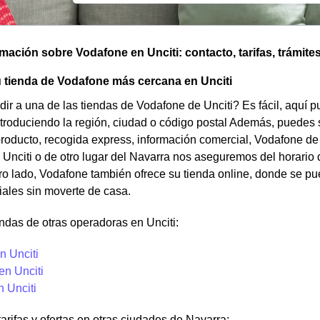
omación sobre Vodafone en Unciti: contacto, tarifas, trámite
 tienda de Vodafone más cercana en Unciti
ir a una de las tiendas de Vodafone de Unciti? Es fácil, aquí 
ntroduciendo la región, ciudad o código postal Además, puedes s
producto, recogida express, información comercial, Vodafone de
e Unciti o de otro lugar del Navarra nos aseguremos del horario d
tro lado, Vodafone también ofrece su tienda online, donde se p
iales sin moverte de casa.
ndas de otras operadoras en Unciti:
n Unciti
en Unciti
n Unciti
tarifas y ofertas en otras ciudades de Navarra: