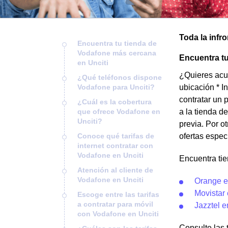
Toda la infr
Encuentra tu tienda de
Vodafone más cercana
Encuentra tu
en Unciti
¿Quieres acud
¿Qué teléfonos dispone
Vodafone para Unciti?
ubicación * I
contratar un 
¿Cuál es la cobertura
que ofrece Vodafone en
a la tienda d
Unciti?
previa. Por o
Conoce qué tarifas de
ofertas espec
internet contratar con
Vodafone en Unciti
Encuentra tie
Atención al cliente de
Vodafone en Unciti
Orange e
Movistar 
Escoge entre las tarifas
a contratar para móvil
Jazztel e
con Vodafone en Unciti
Consulte las 