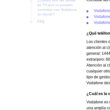
¿Cuáles son las tarifas
de TV que se pueden
contratar con Vodafone
Vodafone
en Unciti?
Vodafone
FAQ
Vodafone
¿Qué teléfo
Los clientes 
atención al c
general: 1444
extranjero: 6
Atención al c
cualquier otr
tipo de gesti
Vodafone desd
¿Cuál es la 
Vodafone es 
una amplia cob