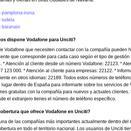
 pamplona-iruna
 tudela
 baranain
nos dispone Vodafone para Unciti?
de Vodafone que necesiten contactar con la compañía pueden ha
liente que corresponde para cada caso según el tipo de gestión q
. * Atención al cliente desde un número Vodafone: 22123. * Ate
07 123 000. * Atención al cliente para empresas: 22122. * Infor
liente en otros idiomas: 22189. Todos estos números de teléfon
o lugar dentro de España para informarte sobre los servicios de 
ones gratuitas con la compañía para nuevos y actuales clientes.
e el extranjero tienes el número de teléfono específico.
cobertura que ofrece Vodafone en Unciti?
una de las compañías más importantes actualmente dentro del
ertura en todo el territorio nacional. Los usuarios de Unciti tie