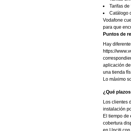
Tarifas de 
Catálogo d
Vodafone cuen
para que encu
Puntos de re
Hay diferente
https://www.v
correspondient
aplicación de
una tienda fí
Lo máximo so
¿Qué plazos 
Los clientes 
instalación p
El tiempo de 
cobertura dis
en Unciti con