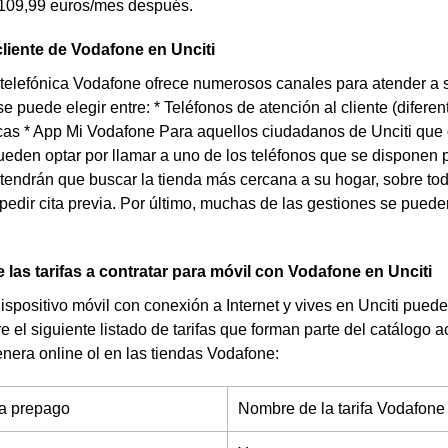
 109,99 euros/mes después.
cliente de Vodafone en Unciti
elefónica Vodafone ofrece numerosos canales para atender a s
e puede elegir entre: * Teléfonos de atención al cliente (difer
icas * App Mi Vodafone Para aquellos ciudadanos de Unciti que
ueden optar por llamar a uno de los teléfonos que se disponen p
tendrán que buscar la tienda más cercana a su hogar, sobre todo
pedir cita previa. Por último, muchas de las gestiones se puede
 las tarifas a contratar para móvil con Vodafone en Unciti
dispositivo móvil con conexión a Internet y vives en Unciti pued
re el siguiente listado de tarifas que forman parte del catálogo 
nera online ol en las tiendas Vodafone:
fa prepago
Nombre de la tarifa Vodafone