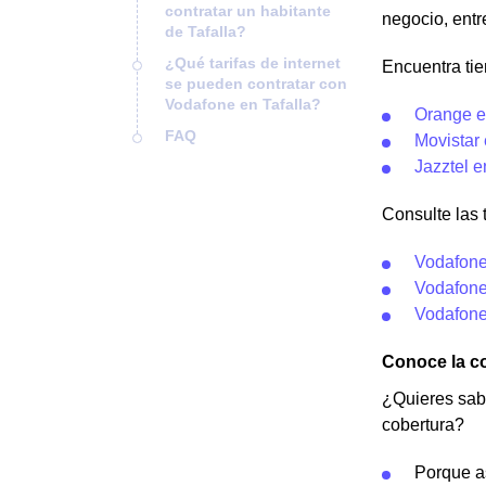
contratar un habitante
negocio, entre
de Tafalla?
¿Qué tarifas de internet
Encuentra tie
se pueden contratar con
Vodafone en Tafalla?
Orange e
FAQ
Movistar 
Jazztel e
Consulte las 
Vodafone
Vodafone
Vodafone
Conoce la co
¿Quieres sab
cobertura?
Porque as