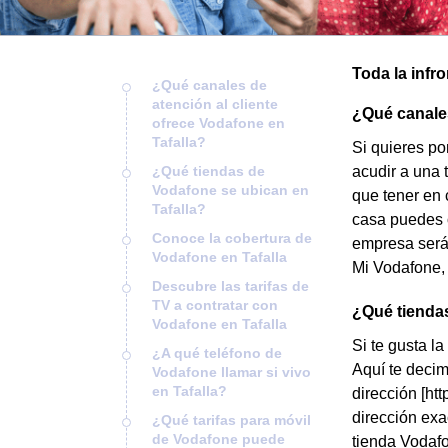
Toda la infr
¿Qué canales de
atención al cliente
¿Qué canales
ofrece Vodafone en
Tafalla?
Si quieres po
¿Qué tiendas de
acudir a una 
Vodafone se ubican en
que tener en 
Tafalla?
casa puedes o
Conoce la cobertura de
empresa será 
Vodafone en Tafalla
Mi Vodafone, 
Descubre las tarifas de
TV a contratar con
¿Qué tiendas
Vodafone en Tafalla
Si te gusta l
¿A qué teléfono de
Aquí te decim
Vodafone llamar si vivo
en Tafalla?
dirección [htt
dirección exa
¿Qué tarifas para móvil
de Vodafone puede
tienda Vodafo