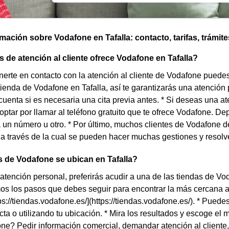
omación sobre Vodafone en Tafalla: contacto, tarifas, trámite
 de atención al cliente ofrece Vodafone en Tafalla?
nerte en contacto con la atención al cliente de Vodafone puedes 
tienda de Vodafone en Tafalla, así te garantizarás una atención
cuenta si es necesaria una cita previa antes. * Si deseas una ate
ptar por llamar al teléfono gratuito que te ofrece Vodafone. De
un número u otro. * Por último, muchos clientes de Vodafone de
a través de la cual se pueden hacer muchas gestiones y resolv
 de Vodafone se ubican en Tafalla?
a atención personal, preferirás acudir a una de las tiendas de Vo
os los pasos que debes seguir para encontrar la más cercana a t
ps://tiendas.vodafone.es/](https://tiendas.vodafone.es/). * Puede
cta o utilizando tu ubicación. * Mira los resultados y escoge el
ne? Pedir información comercial, demandar atención al cliente,