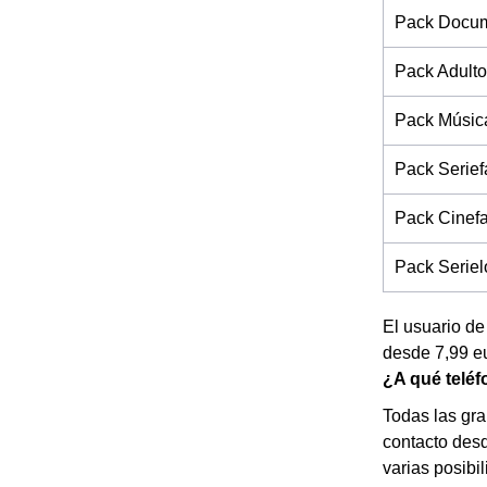
Pack Docum
Pack Adulto
Pack Músic
Pack Serief
Pack Cinef
Pack Seriel
El usuario de
desde 7,99 e
¿A qué teléf
Todas las gr
contacto desd
varias posibi