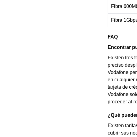
Fibra 600M
Fibra 1Gbp
FAQ
Encontrar pu
Existen tres 
preciso despl
Vodafone perm
en cualquier 
tarjeta de cr
Vodafone solo
proceder al 
¿Qué pueden
Existen tarif
cubrir sus ne