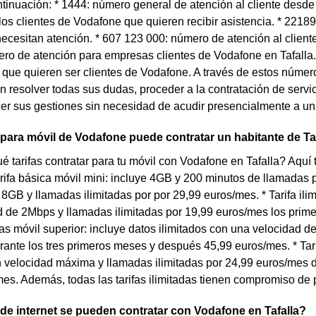
tinuación: * 1444: número general de atención al cliente desde 
os clientes de Vodafone que quieren recibir asistencia. * 2218
necesitan atención. * 607 123 000: número de atención al client
ro de atención para empresas clientes de Vodafone en Tafalla.
que quieren ser clientes de Vodafone. A través de estos números
n resolver todas sus dudas, proceder a la contratación de serv
r sus gestiones sin necesidad de acudir presencialmente a un
 para móvil de Vodafone puede contratar un habitante de Ta
 tarifas contratar para tu móvil con Vodafone en Tafalla? Aquí
Tarifa básica móvil mini: incluye 4GB y 200 minutos de llamadas 
e 8GB y llamadas ilimitadas por por 29,99 euros/mes. * Tarifa ili
 de 2Mbps y llamadas ilimitadas por 19,99 euros/mes los prim
adas móvil superior: incluye datos ilimitados con una velocidad 
ante los tres primeros meses y después 45,99 euros/mes. * Tarifa
n velocidad máxima y llamadas ilimitadas por 24,99 euros/mes 
es. Además, todas las tarifas ilimitadas tienen compromiso de
 de internet se pueden contratar con Vodafone en Tafalla?