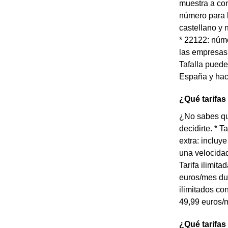
muestra a con
número para l
castellano y 
* 22122: núme
las empresas 
Tafalla puede
España y hace
¿Qué tarifas
¿No sabes qué
decidirte. * 
extra: incluy
una velocidad
Tarifa ilimit
euros/mes dur
ilimitados co
49,99 euros/m
¿Qué tarifas