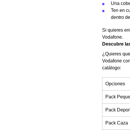
Una cober
Ten en c
dentro d
Si quieres en
Vodafone.
Descubre las
¿Quieres que 
Vodafone con 
catálogo:
Opciones
Pack Pequ
Pack Depor
Pack Caza