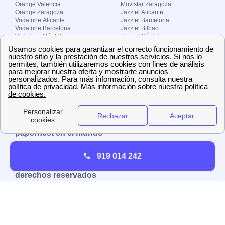
Orange Valencia
Movistar Zaragoza
Orange Zaragoza
Jazztel Alicante
Vodafone Alicante
Jazztel Barcelona
Vodafone Barcelona
Jazztel Bilbao
Vodafone Córdoba
Jazztel Córdoba
Vodafone Málaga
Jazztel Madrid
Vodafone Madrid
Jazztel Málaga
Vodafone Murcia
Jazztel Valencia
Vodafone Valencia
Jazztel Zaragoza
Sobre Zona-internet.com
¿Quiénes somos?
Contacto
El grupo papernest
Aviso legal
Nuestras ofertas de trabajo
papernest en el mundo
España
Italia
Francia
Reino Unido
919 014 242
Copyright © Zona-internet.com – Todos los
derechos reservados