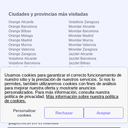
Ciudades y provincias más visitadas
Orange Alicante
Vodafone Zaragoza
Orange Barcelona
Movistar Alicante
Orange Bilbao
Movistar Barcelona
Orange Málaga
Movistar Madrid
Orange Madrid
Movistar Murcia
Orange Murcia
Movistar Valencia
Orange Valencia
Movistar Zaragoza
Orange Zaragoza
Jazztel Alicante
Vodafone Alicante
Jazztel Barcelona
Vodafone Barcelona
Jazztel Bilbao
Vodafone Córdoba
Jazztel Córdoba
Vodafone Málaga
Jazztel Madrid
Vodafone Madrid
Jazztel Málaga
Vodafone Murcia
Jazztel Valencia
Vodafone Valencia
Jazztel Zaragoza
Sobre Zona-internet.com
¿Quiénes somos?
Contacto
El grupo papernest
Aviso legal
Nuestras ofertas de trabajo
papernest en el mundo