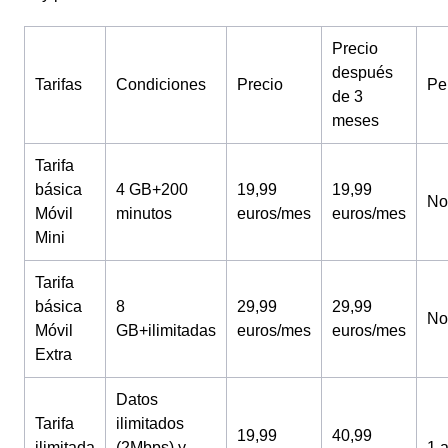
Precio
después
Tarifas
Condiciones
Precio
Pe
de 3
meses
Tarifa
básica
4 GB+200
19,99
19,99
No
Móvil
minutos
euros/mes
euros/mes
Mini
Tarifa
básica
8
29,99
29,99
No
Móvil
GB+ilimitadas
euros/mes
euros/mes
Extra
Datos
Tarifa
ilimitados
19,99
40,99
ilimitada
(2Mbps) y
1 