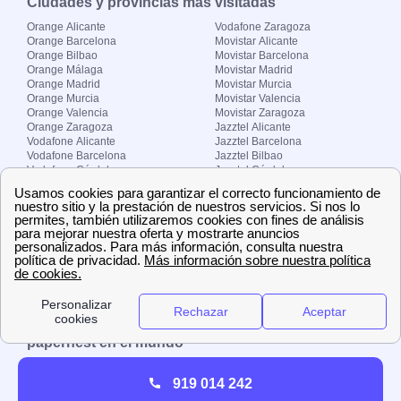
Ciudades y provincias más visitadas
Orange Alicante
Vodafone Zaragoza
Orange Barcelona
Movistar Alicante
Orange Bilbao
Movistar Barcelona
Orange Málaga
Movistar Madrid
Orange Madrid
Movistar Murcia
Orange Murcia
Movistar Valencia
Orange Valencia
Movistar Zaragoza
Orange Zaragoza
Jazztel Alicante
Vodafone Alicante
Jazztel Barcelona
Vodafone Barcelona
Jazztel Bilbao
Vodafone Córdoba
Jazztel Córdoba
Vodafone Málaga
Jazztel Madrid
Vodafone Madrid
Jazztel Málaga
Vodafone Murcia
Jazztel Valencia
Vodafone Valencia
Jazztel Zaragoza
Sobre Zona-internet.com
¿Quiénes somos?
Contacto
El grupo papernest
Aviso legal
Nuestras ofertas de trabajo
papernest en el mundo
España
Italia
Francia
Reino Unido
919 014 242