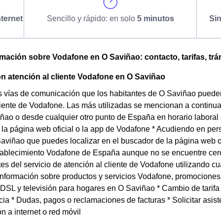
ternet
Sencillo y rápido: en solo
5 minutos
Si
omación sobre Vodafone en O Saviñao: contacto, tarifas, trá
n atención al cliente Vodafone en O Saviñao
s vías de comunicación que los habitantes de O Saviñao pueden u
liente de Vodafone. Las más utilizadas se mencionan a continu
ao o desde cualquier otro punto de España en horario laboral 
 la página web oficial o la app de Vodafone * Acudiendo en per
aviñao que puedes localizar en el buscador de la página web o
Tablecimiento Vodafone de España aunque no se encuentre cerca
es del servicio de atención al cliente de Vodafone utilizando 
 Información sobre productos y servicios Vodafone, promociones y
 ADSL y televisión para hogares en O Saviñao * Cambio de tarif
a * Dudas, pagos o reclamaciones de facturas * Solicitar asiste
n a internet o red móvil