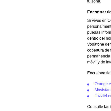
tu zona.
Encontrar t
Si vives en O
personalment
puedas inform
dentro del ho
Vodafone dent
cobertura de 
permanencia c
móvil y de In
Encuentra ti
Orange e
Movistar
Jazztel 
Consulte las 