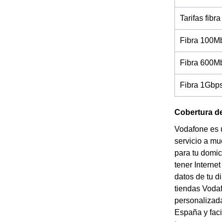
Tarifas fibra
Fibra 100M
Fibra 600M
Fibra 1Gbp
Cobertura de
Vodafone es 
servicio a mu
para tu domic
tener Interne
datos de tu d
tiendas Vodaf
personalizada
España y faci