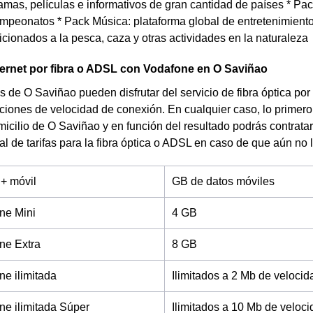
amas, películas e informativos de gran cantidad de países * Pa
mpeonatos * Pack Música: plataforma global de entretenimiento
icionados a la pesca, caza y otras actividades en la naturaleza
ternet por fibra o ADSL con Vodafone en O Saviñao
s de O Saviñao pueden disfrutar del servicio de fibra óptica por
ciones de velocidad de conexión. En cualquier caso, lo primer
omicilio de O Saviñao y en función del resultado podrás contrat
al de tarifas para la fibra óptica o ADSL en caso de que aún no 
 + móvil
GB de datos móviles
ne Mini
4 GB
ne Extra
8 GB
e ilimitada
Ilimitados a 2 Mb de velocid
e ilimitada Súper
Ilimitados a 10 Mb de veloc