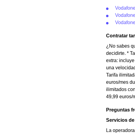
Vodafone
Vodafone
Vodafone
Contratar ta
¿No sabes qué
decidirte. * 
extra: incluy
una velocidad
Tarifa ilimit
euros/mes dur
ilimitados co
49,99 euros/m
Preguntas f
Servicios d
La operadora