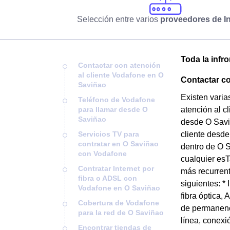
Selección entre varios
proveedores de In
Toda la infr
Contactar con atención
al cliente Vodafone en O
Contactar co
Saviñao
Existen varia
Teléfono de Vodafone
para llamar desde O
atención al c
Saviñao
desde O Saviñ
Servicios TV para
cliente desde
contratar en O Saviñao
dentro de O S
con Vodafone
cualquier es
Contratar Internet por
más recurrent
fibra o ADSL con
siguientes: *
Vodafone en O Saviñao
fibra óptica,
Cobertura de Vodafone
de permanenci
para la red de O Saviñao
línea, conexió
Encontrar tiendas de