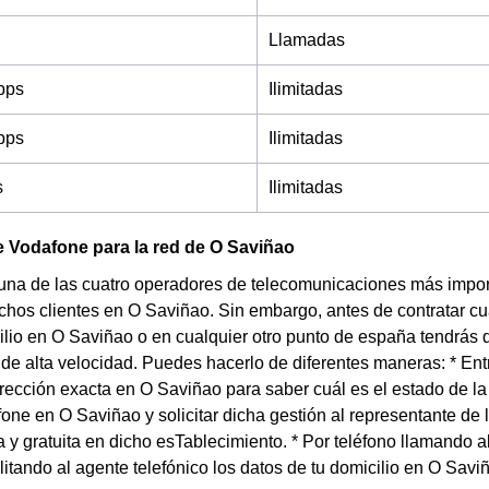
Llamadas
bps
Ilimitadas
bps
Ilimitadas
s
Ilimitadas
 Vodafone para la red de O Saviñao
una de las cuatro operadores de telecomunicaciones más impor
chos clientes en O Saviñao. Sin embargo, antes de contratar cua
ilio en O Saviñao o en cualquier otro punto de españa tendrás q
t de alta velocidad. Puedes hacerlo de diferentes maneras: * En
irección exacta en O Saviñao para saber cuál es el estado de la
one en O Saviñao y solicitar dicha gestión al representante d
 y gratuita en dicho esTablecimiento. * Por teléfono llamando 
litando al agente telefónico los datos de tu domicilio en O Sa