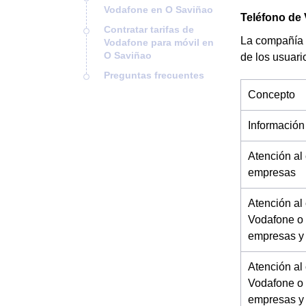
Vodafone en O Saviñao
Teléfono de
Contratar tarifas de
La compañía 
Vodafone para móvil en
O Saviñao
de los usuari
Preguntas frecuentes
Concepto
Información
Atención al
empresas
Atención al
Vodafone o 
empresas y
Atención al
Vodafone o 
empresas y