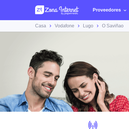
Proveedores
Casa
Vodafone
Lugo
O Saviñao