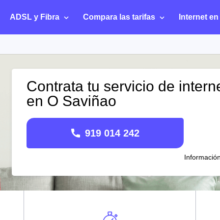
ADSL y Fibra
Compara las tarifas
Internet en
Contrata tu servicio de intern
en O Saviñao
919 014 242
Informació