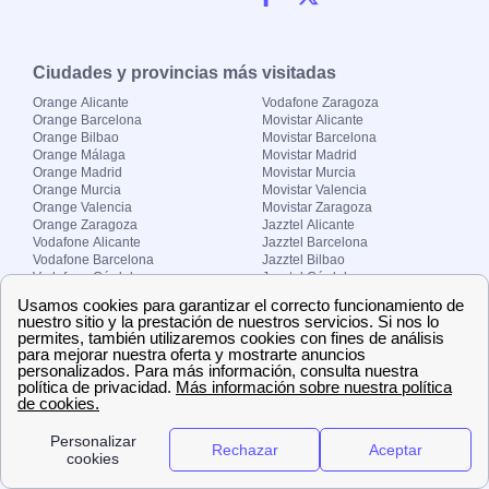
Ciudades y provincias más visitadas
Orange Alicante
Vodafone Zaragoza
Orange Barcelona
Movistar Alicante
Orange Bilbao
Movistar Barcelona
Orange Málaga
Movistar Madrid
Orange Madrid
Movistar Murcia
Orange Murcia
Movistar Valencia
Orange Valencia
Movistar Zaragoza
Orange Zaragoza
Jazztel Alicante
Vodafone Alicante
Jazztel Barcelona
Vodafone Barcelona
Jazztel Bilbao
Vodafone Córdoba
Jazztel Córdoba
Vodafone Málaga
Jazztel Madrid
Vodafone Madrid
Jazztel Málaga
Vodafone Murcia
Jazztel Valencia
Vodafone Valencia
Jazztel Zaragoza
Sobre Zona-internet.com
¿Quiénes somos?
Contacto
El grupo papernest
Aviso legal
Nuestras ofertas de trabajo
papernest en el mundo