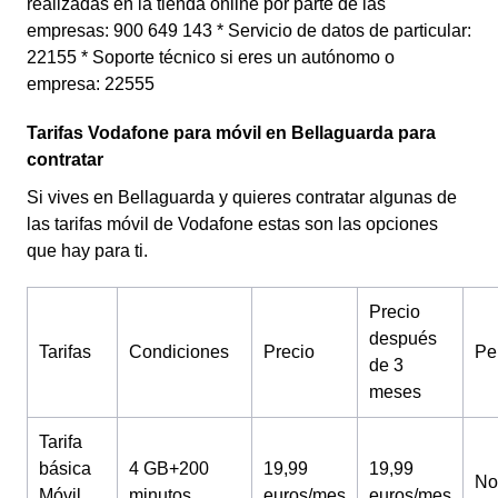
realizadas en la tienda online por parte de las
empresas: 900 649 143 * Servicio de datos de particular:
22155 * Soporte técnico si eres un autónomo o
empresa: 22555
Tarifas Vodafone para móvil en Bellaguarda para
contratar
Si vives en Bellaguarda y quieres contratar algunas de
las tarifas móvil de Vodafone estas son las opciones
que hay para ti.
Precio
después
Tarifas
Condiciones
Precio
Pe
de 3
meses
Tarifa
básica
4 GB+200
19,99
19,99
No
Móvil
minutos
euros/mes
euros/mes