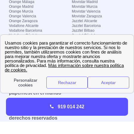
Orange Málaga
Movistar Madrid
Orange Madrid
Movistar Murcia
Orange Murcia
Movistar Valencia
Orange Valencia
Movistar Zaragoza
Orange Zaragoza
Jazztel Alicante
Vodafone Alicante
Jazztel Barcelona
Vodafone Barcelona
Jazztel Bilbao
Vodafone Córdoba
Jazztel Córdoba
Vodafone Málaga
Jazztel Madrid
Vodafone Madrid
Jazztel Málaga
Vodafone Murcia
Jazztel Valencia
Vodafone Valencia
Jazztel Zaragoza
Sobre Zona-internet.com
¿Quiénes somos?
Contacto
El grupo papernest
Aviso legal
Nuestras ofertas de trabajo
papernest en el mundo
España
Italia
Francia
Reino Unido
919 014 242
Copyright © Zona-internet.com – Todos los
derechos reservados