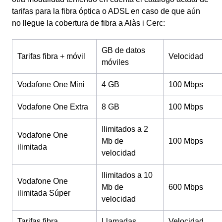
tarifas para la fibra óptica o ADSL en caso de que aún
no llegue la cobertura de fibra a Alàs i Cerc:
GB de datos
Tarifas fibra + móvil
Velocidad
móviles
Vodafone One Mini
4 GB
100 Mbps
Vodafone One Extra
8 GB
100 Mbps
Ilimitados a 2
Vodafone One
Mb de
100 Mbps
ilimitada
velocidad
Ilimitados a 10
Vodafone One
Mb de
600 Mbps
ilimitada Súper
velocidad
Tarifas fibra
Llamadas
Velocidad