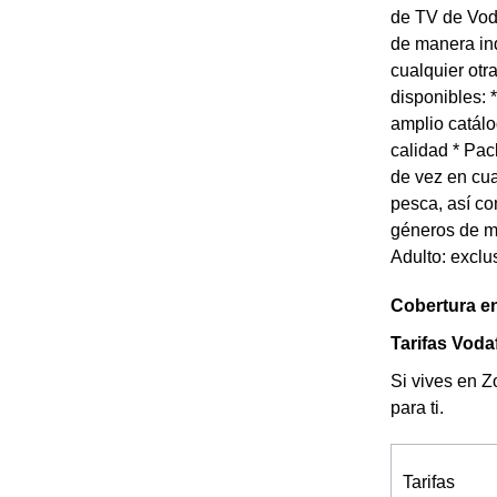
de TV de Voda
de manera ind
cualquier otr
disponibles: 
amplio catál
calidad * Pac
de vez en cua
pesca, así co
géneros de mú
Adulto: excl
Cobertura e
Tarifas Voda
Si vives en Z
para ti.
Tarifas