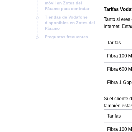
móvil en Zotes del
Páramo para contratar
Tarifas Voda
Tiendas de Vodafone
Tanto si eres
disponibles en Zotes del
internet. Esta
Páramo
Preguntas frecuentes
Tarifas
Fibra 100 M
Fibra 600 M
Fibra 1 Gbp
Si el cliente
también esta
Tarifas
Fibra 100 M