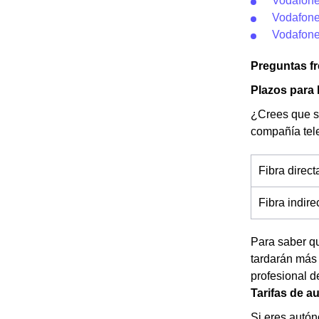
Vodafone
Vodafone
Vodafone
Preguntas f
Plazos para 
¿Crees que se
compañía tele
Fibra direc
Fibra indir
Para saber qu
tardarán más
profesional 
Tarifas de 
Si eres autón