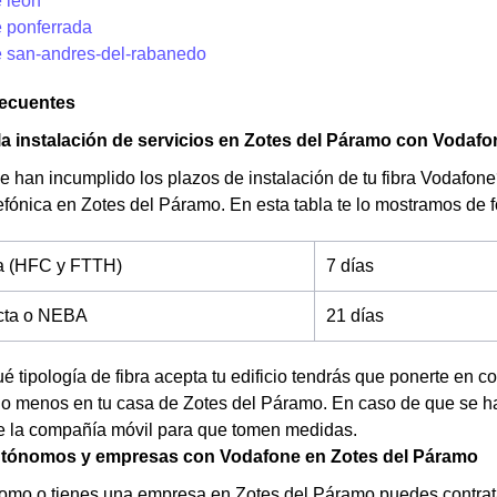
 leon
 ponferrada
 san-andres-del-rabanedo
recuentes
la instalación de servicios en Zotes del Páramo con Vodafo
 han incumplido los plazos de instalación de tu fibra Vodafon
fónica en Zotes del Páramo. En esta tabla te lo mostramos de 
ta (HFC y FTTH)
7 días
ecta o NEBA
21 días
é tipología de fibra acepta tu edificio tendrás que ponerte en c
 o menos en tu casa de Zotes del Páramo. En caso de que se ha
de la compañía móvil para que tomen medidas.
autónomos y empresas con Vodafone en Zotes del Páramo
omo o tienes una empresa en Zotes del Páramo puedes contratar 