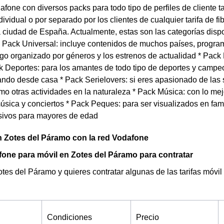
fone con diversos packs para todo tipo de perfiles de cliente 
ividual o por separado por los clientes de cualquier tarifa de 
a ciudad de España. Actualmente, estas son las categorías dis
* Pack Universal: incluye contenidos de muchos países, progra
ogo organizado por géneros y los estrenos de actualidad * Pac
k Deportes: para los amantes de todo tipo de deportes y campeon
ndo desde casa * Pack Serielovers: si eres apasionado de las se
mo otras actividades en la naturaleza * Pack Música: con lo mej
sica y conciertos * Pack Peques: para ser visualizados en fam
usivos para mayores de edad
n Zotes del Páramo con la red Vodafone
fone para móvil en Zotes del Páramo para contratar
otes del Páramo y quieres contratar algunas de las tarifas móv
Condiciones
Precio