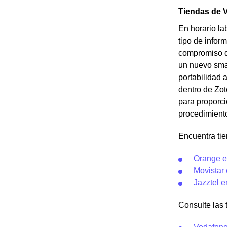
Tiendas de 
En horario la
tipo de infor
compromiso de
un nuevo smar
portabilidad 
dentro de Zo
para proporci
procedimient
Encuentra ti
Orange e
Movistar
Jazztel 
Consulte las 