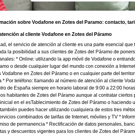
omación sobre Vodafone en Zotes del Paramo: contacto, tarif
tención al cliente Vodafone en Zotes del Páramo
dad, el servicio de atención al cliente es una parte esencial qu
da la posibilidad a sus clientes de Zotes del Páramo de poner
anales: * Online: utilizando la app móvil de Vodafone o entra
amo o desde cualquier lugar del mundo con conexión a Internet
s Vodafone en Zotes del Páramo o en cualquier parte del territor
 * Por teléfono: llamando al número de atención al cliente V
ntro de España siempre en horario laboral de 9:00 a 22:00 horas 
 los habitantes de Zotes del Páramo aunque al contratar cierto
inicial en el esTablecimiento de Zotes del Páramo o haciendo u
 también puedes hacer utilizando cualquiera de estos tres métod
rvicios combinados de tarifas de Internet, móviles y TV * Inform
iso de permanencia * Rectificación de datos personales, banca
rtas y descuentos vigentes para los clientes de Zotes del Pár