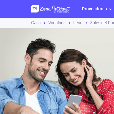
Proveedores
Casa
Vodafone
León
Zotes del P