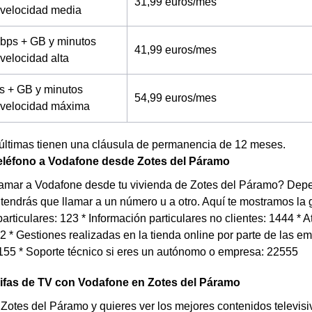
31,99 euros/mes
a velocidad media
bps + GB y minutos
41,99 euros/mes
 velocidad alta
s + GB y minutos
54,99 euros/mes
a velocidad máxima
 últimas tienen una cláusula de permanencia de 12 meses.
teléfono a Vodafone desde Zotes del Páramo
lamar a Vodafone desde tu vivienda de Zotes del Páramo? Depen
endrás que llamar a un número u a otro. Aquí te mostramos la g
particulares: 123 * Información particulares no clientes: 1444 *
 * Gestiones realizadas en la tienda online por parte de las e
2155 * Soporte técnico si eres un autónomo o empresa: 22555
rifas de TV con Vodafone en Zotes del Páramo
 Zotes del Páramo y quieres ver los mejores contenidos televisi