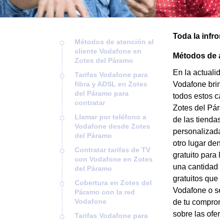
Toda la infr
Métodos de atención al
cliente Vodafone en
Métodos de a
Zotes del Páramo
En la actuali
Tarifas Vodafone para
fibra y ADSL en Zotes
Vodafone brin
del Páramo para
todos estos c
contratar
Zotes del Pár
Llamar por teléfono a
de las tienda
Vodafone desde Zotes
personalizada
del Páramo
otro lugar de
Contratar tarifas de TV
gratuito para
con Vodafone en Zotes
una cantidad 
del Páramo
gratuitos que
Cobertura en Zotes del
Vodafone o se
Páramo con la red
Vodafone
de tu comprom
sobre las ofe
Tarifas Vodafone para