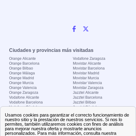
Ciudades y provincias más visitadas
Orange Alicante
Vodafone Zaragoza
Orange Barcelona
Movistar Alicante
Orange Bilbao
Movistar Barcelona
Orange Málaga
Movistar Madrid
Orange Madrid
Movistar Murcia
Orange Murcia
Movistar Valencia
Orange Valencia
Movistar Zaragoza
Orange Zaragoza
Jazztel Alicante
Vodafone Alicante
Jazztel Barcelona
Vodafone Barcelona
Jazztel Bilbao
Vodafone Córdoba
Jazztel Córdoba
Vodafone Málaga
Jazztel Madrid
Vodafone Madrid
Jazztel Málaga
Vodafone Murcia
Jazztel Valencia
Vodafone Valencia
Jazztel Zaragoza
Sobre Zona-internet.com