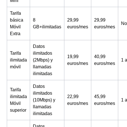
Mini
Tarifa
básica
8
29,99
29,99
No
Móvil
GB+ilimitadas
euros/mes
euros/mes
Extra
Datos
Tarifa
ilimitados
19,99
40,99
ilimitada
(2Mbps) y
1 
euros/mes
euros/mes
móvil
llamadas
ilimitadas
Datos
Tarifa
ilimitados
ilimitada
22,99
45,99
(10Mbps) y
1 
Móvil
euros/mes
euros/mes
llamadas
superior
ilimitadas
Datos