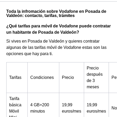
Toda la infromación sobre Vodafone en Posada de
Valdeón: contacto, tarifas, trámites
¿Qué tarifas para móvil de Vodafone puede contratar
un habitante de Posada de Valdeón?
Si vives en Posada de Valdeón y quieres contratar
algunas de las tarifas móvil de Vodafone estas son las
opciones que hay para ti.
Precio
después
Tarifas
Condiciones
Precio
Pe
de 3
meses
Tarifa
básica
4 GB+200
19,99
19,99
No
Móvil
minutos
euros/mes
euros/mes