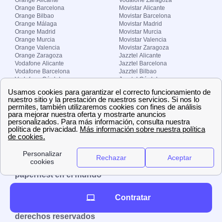
Orange Barcelona
Movistar Alicante
Orange Bilbao
Movistar Barcelona
Orange Málaga
Movistar Madrid
Orange Madrid
Movistar Murcia
Orange Murcia
Movistar Valencia
Orange Valencia
Movistar Zaragoza
Orange Zaragoza
Jazztel Alicante
Vodafone Alicante
Jazztel Barcelona
Vodafone Barcelona
Jazztel Bilbao
Vodafone Córdoba
Jazztel Córdoba
Vodafone Málaga
Jazztel Madrid
Vodafone Madrid
Jazztel Málaga
Vodafone Murcia
Jazztel Valencia
Vodafone Valencia
Jazztel Zaragoza
Sobre Zona-internet.com
¿Quiénes somos?
Contacto
El grupo papernest
Aviso legal
Nuestras ofertas de trabajo
papernest en el mundo
España
Italia
Francia
Reino Unido
Contratar
Copyright © Zona-internet.com – Todos los
derechos reservados