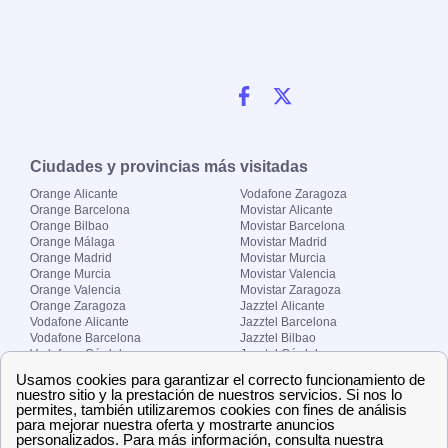
Ciudades y provincias más visitadas
Orange Alicante
Vodafone Zaragoza
Orange Barcelona
Movistar Alicante
Orange Bilbao
Movistar Barcelona
Orange Málaga
Movistar Madrid
Orange Madrid
Movistar Murcia
Orange Murcia
Movistar Valencia
Orange Valencia
Movistar Zaragoza
Orange Zaragoza
Jazztel Alicante
Vodafone Alicante
Jazztel Barcelona
Vodafone Barcelona
Jazztel Bilbao
Vodafone Córdoba
Jazztel Córdoba
Vodafone Málaga
Jazztel Madrid
Vodafone Madrid
Jazztel Málaga
Vodafone Murcia
Jazztel Valencia
Vodafone Valencia
Jazztel Zaragoza
Sobre Zona-internet.com