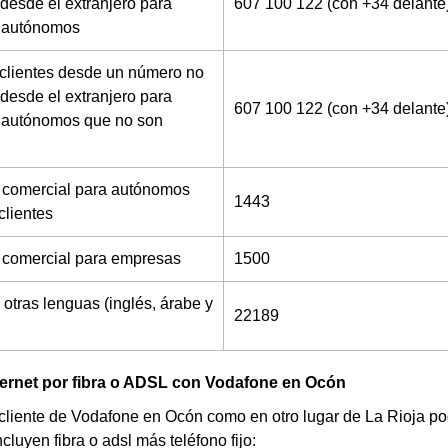
desde el extranjero para
607 100 122 (con +34 delante
 autónomos
 clientes desde un número no
desde el extranjero para
607 100 122 (con +34 delante
 autónomos que no son
 comercial para autónomos
1443
clientes
 comercial para empresas
1500
 otras lenguas (inglés, árabe y
22189
ternet por fibra o ADSL con Vodafone en Ocón
 cliente de Vodafone en Ocón como en otro lugar de La Rioja podr
cluyen fibra o adsl más teléfono fijo: