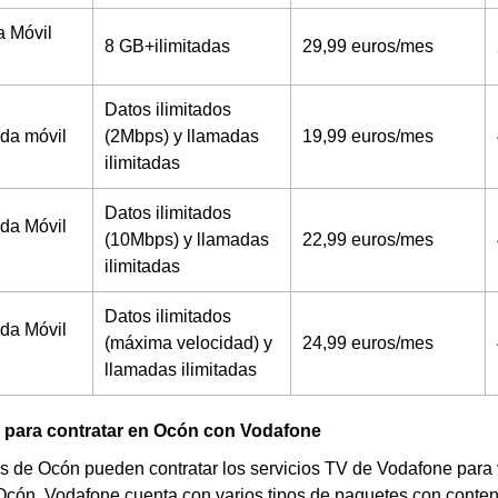
a Móvil
8 GB+ilimitadas
29,99 euros/mes
Datos ilimitados
tada móvil
(2Mbps) y llamadas
19,99 euros/mes
ilimitadas
Datos ilimitados
tada Móvil
(10Mbps) y llamadas
22,99 euros/mes
ilimitadas
Datos ilimitados
tada Móvil
(máxima velocidad) y
24,99 euros/mes
llamadas ilimitadas
V para contratar en Ocón con Vodafone
s de Ocón pueden contratar los servicios TV de Vodafone para 
Ocón. Vodafone cuenta con varios tipos de paquetes con conteni