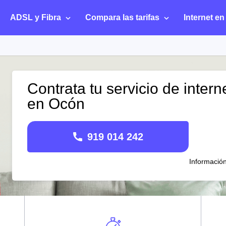
ADSL y Fibra
Compara las tarifas
Internet en
Contrata tu servicio de intern
en Ocón
919 014 242
Informació