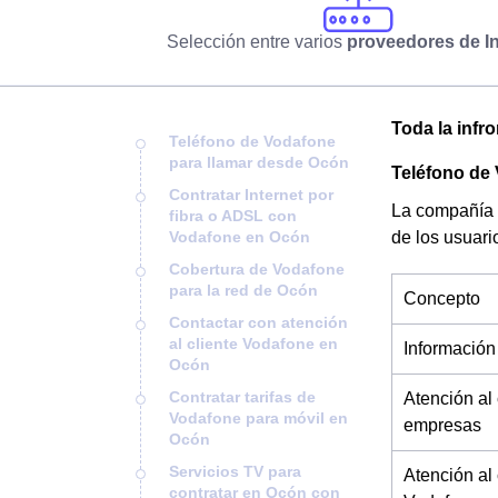
Selección entre varios
proveedores de In
Toda la infr
Teléfono de Vodafone
para llamar desde Ocón
Teléfono de
Contratar Internet por
La compañía 
fibra o ADSL con
Vodafone en Ocón
de los usuari
Cobertura de Vodafone
para la red de Ocón
Concepto
Contactar con atención
al cliente Vodafone en
Información
Ocón
Contratar tarifas de
Atención al
Vodafone para móvil en
empresas
Ocón
Servicios TV para
Atención al
contratar en Ocón con