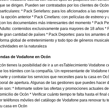
 que se dirigen. Pueden ser contratados por los clientes de Ocó
particulares: * Pack Seriefans: para los aficionados a las mejor
la opción anterior * Pack Cinefans: con películas de estreno y
con los documentales más interesantes del momento * Pack Peq
 Adulto: contenidos exclusivamente para mayores de 18 años * P
de gran cantidad de países * Pack Deportes: para los amantes 
forma global de entretenimiento y todo tipo de géneros musical
actividades en la naturaleza
iendas de Vodafone en Ocón
cón tienes la posibilidad de ir a un esTablecimiento Vodafone c
e los trámites con la compañía. Un representante de Vodafone 
arte y contratar los servicios que necesites para tu casa en O
aboral de apertura. Algunas de las gestiones que puedes hacer 
n son: * Informarte sobre las ofertas y promociones actuales d
domicilio de Ocón * Verificar cuánto tiempo te falta hasta el fi
r teléfonos móviles del catálogo de Vodafone para renovar tu ter
 tu casa en Ocón