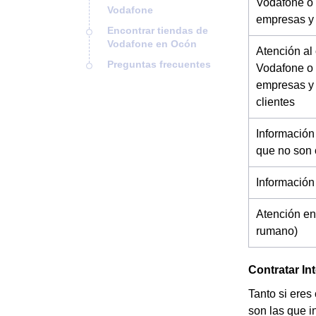
Vodafone o 
Vodafone
empresas y
Encontrar tiendas de
Vodafone en Ocón
Atención al
Preguntas frecuentes
Vodafone o 
empresas y
clientes
Información
que no son 
Información
Atención en
rumano)
Contratar In
Tanto si eres
son las que in