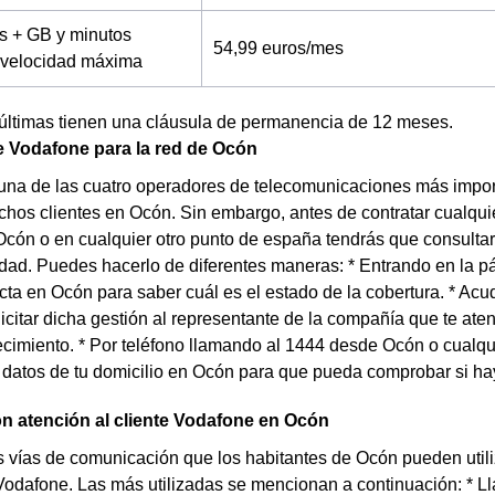
s + GB y minutos
54,99 euros/mes
a velocidad máxima
 últimas tienen una cláusula de permanencia de 12 meses.
e Vodafone para la red de Ocón
una de las cuatro operadores de telecomunicaciones más impor
chos clientes en Ocón. Sin embargo, antes de contratar cualquie
Ocón o en cualquier otro punto de españa tendrás que consultar l
idad. Puedes hacerlo de diferentes maneras: * Entrando en la p
cta en Ocón para saber cuál es el estado de la cobertura. * Ac
icitar dicha gestión al representante de la compañía que te at
cimiento. * Por teléfono llamando al 1444 desde Ocón o cualqui
s datos de tu domicilio en Ocón para que pueda comprobar si ha
n atención al cliente Vodafone en Ocón
s vías de comunicación que los habitantes de Ocón pueden utiliz
 Vodafone. Las más utilizadas se mencionan a continuación: * 