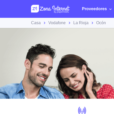
Proveedores
Casa
Vodafone
La Rioja
Ocón