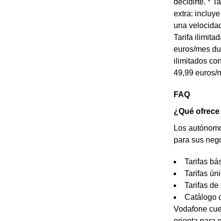
decidirte. * 
extra: incluy
una velocidad
Tarifa ilimit
euros/mes dur
ilimitados co
49,99 euros/m
FAQ
¿Qué ofrece
Los autónomos
para sus nego
Tarifas bá
Tarifas ún
Tarifas de 
Catálogo d
Vodafone cue
orienta para 