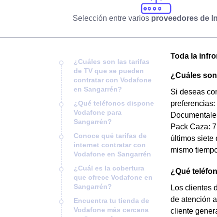
Selección entre varios
proveedores de In
Toda la infr
¿Cuáles son las tarifas
de TV que se pueden
¿Cuáles son 
contratar con Vodafone
en Sangarrén?
Si deseas con
¿Qué teléfonos dispone
preferencias:
Vodafone para
Documentales
Sangarrén?
Pack Caza: 7 
Conoce qué tarifas de
últimos siete 
internet contratar con
mismo tiempo
Vodafone en Sangarrén
¿Cuál es la cobertura
¿Qué teléfo
que ofrece Vodafone en
Sangarrén?
Los clientes
de atención a
Encuentra tu tienda de
Vodafone más cercana
cliente gener