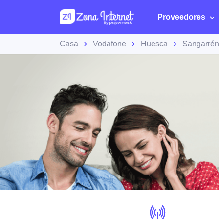
Proveedores
Casa
Vodafone
Huesca
Sangarrén