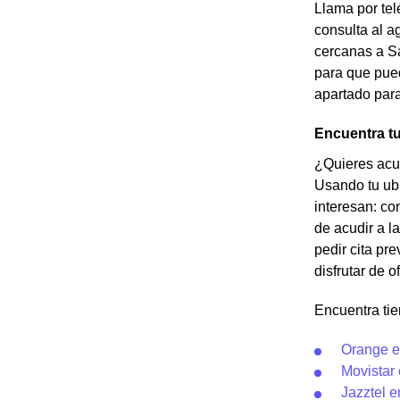
Llama por tel
consulta al a
cercanas a Sa
para que pue
apartado para
Encuentra t
¿Quieres acud
Usando tu ubi
interesan: co
de acudir a l
pedir cita pr
disfrutar de 
Encuentra ti
Orange e
Movistar
Jazztel 