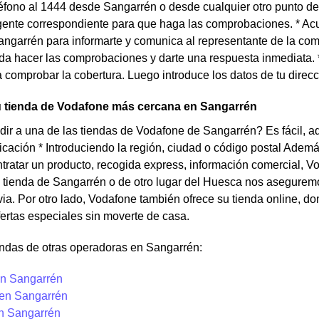
éfono al 1444 desde Sangarrén o desde cualquier otro punto de 
gente correspondiente para que haga las comprobaciones. * Ac
ngarrén para informarte y comunica al representante de la com
da hacer las comprobaciones y darte una respuesta inmediata. 
 comprobar la cobertura. Luego introduce los datos de tu dire
u tienda de Vodafone más cercana en Sangarrén
ir a una de las tiendas de Vodafone de Sangarrén? Es fácil, aq
cación * Introduciendo la región, ciudad o código postal Ademá
ntratar un producto, recogida express, información comercial, V
a tienda de Sangarrén o de otro lugar del Huesca nos aseguremo
evia. Por otro lado, Vodafone también ofrece su tienda online,
ofertas especiales sin moverte de casa.
endas de otras operadoras en Sangarrén:
n Sangarrén
 en Sangarrén
en Sangarrén