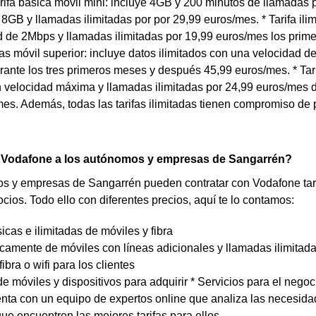
Tarifa básica móvil mini: incluye 4GB y 200 minutos de llamadas 
e 8GB y llamadas ilimitadas por por 29,99 euros/mes. * Tarifa ili
 de 2Mbps y llamadas ilimitadas por 19,99 euros/mes los prim
adas móvil superior: incluye datos ilimitados con una velocidad 
ante los tres primeros meses y después 45,99 euros/mes. * Tarifa
n velocidad máxima y llamadas ilimitadas por 24,99 euros/mes 
es. Además, todas las tarifas ilimitadas tienen compromiso de
 Vodafone a los autónomos y empresas de Sangarrén?
 y empresas de Sangarrén pueden contratar con Vodafone tarif
cios. Todo ello con diferentes precios, aquí te lo contamos:
sicas e ilimitadas de móviles y fibra
icamente de móviles con líneas adicionales y llamadas ilimitad
fibra o wifi para los clientes
e móviles y dispositivos para adquirir * Servicios para el negoc
nta con un equipo de expertos online que analiza las necesida
que encuentren las mejores tarifas para ellos.