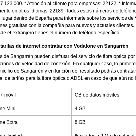
07 123 000. * Atención al cliente para empresas: 22122. * Infor
liente en otros idiomas: 22189. Todos estos números de teléfo
o lugar dentro de España para informarte sobre los servicios de 
ones gratuitas con la compañía para nuevos y actuales clientes.
e el extranjero tienes el número de teléfono específico.
arifas de internet contratar con Vodafone en Sangarrén
s de Sangarrén pueden disfrutar del servicio de fibra óptica por
ciones de velocidad de conexión. En cualquier caso, lo primer
omicilio de Sangarrén y en función del resultado podrás contrat
al de tarifas para la fibra óptica o ADSL en caso de que aún no 
 + móvil
GB de datos móviles
ne Mini
4 GB
ne Extra
8 GB
e ilimitada
Ilimitados a 2 Mb de velocid