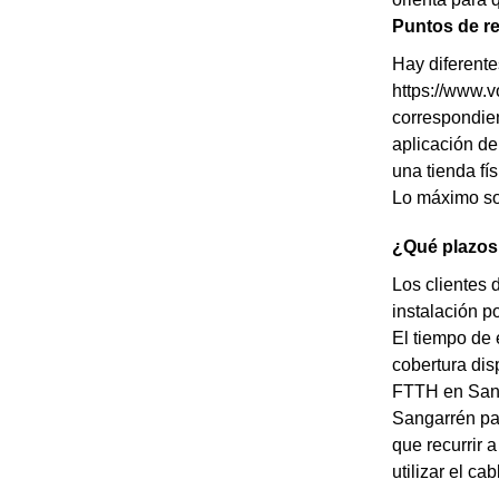
Puntos de r
Hay diferente
https://www.v
correspondient
aplicación de
una tienda fí
Lo máximo so
¿Qué plazos
Los clientes 
instalación p
El tiempo de 
cobertura dis
FTTH en Sanga
Sangarrén par
que recurrir 
utilizar el ca