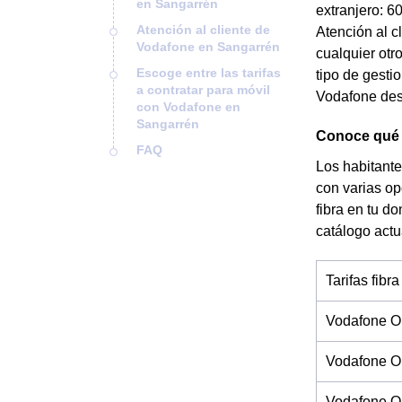
en Sangarrén
extranjero: 6
Atención al cliente de
Atención al c
Vodafone en Sangarrén
cualquier otr
Escoge entre las tarifas
tipo de gesti
a contratar para móvil
Vodafone desd
con Vodafone en
Sangarrén
Conoce qué t
FAQ
Los habitante
con varias op
fibra en tu d
catálogo actu
Tarifas fibra
Vodafone O
Vodafone O
Vodafone On