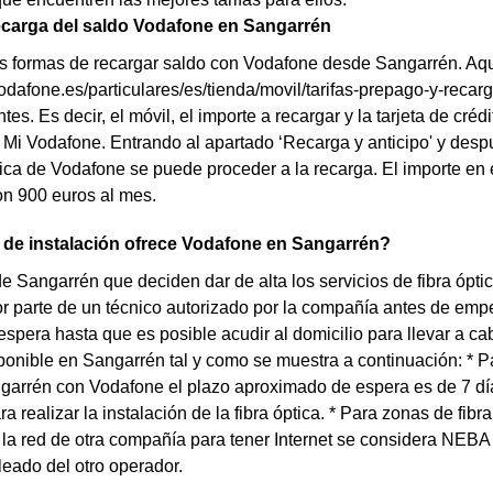
ecarga del saldo Vodafone en Sangarrén
s formas de recargar saldo con Vodafone desde Sangarrén. Aquí
odafone.es/particulares/es/tienda/movil/tarifas-prepago-y-recarg
es. Es decir, el móvil, el importe a recargar y la tarjeta de créd
 Mi Vodafone. Entrando al apartado ‘Recarga y anticipo' y despu
sica de Vodafone se puede proceder a la recarga. El importe en
n 900 euros al mes.
 de instalación ofrece Vodafone en Sangarrén?
de Sangarrén que deciden dar de alta los servicios de fibra ópt
or parte de un técnico autorizado por la compañía antes de empez
espera hasta que es posible acudir al domicilio para llevar a c
ponible en Sangarrén tal y como se muestra a continuación: * Pa
rrén con Vodafone el plazo aproximado de espera es de 7 días a
a realizar la instalación de la fibra óptica. * Para zonas de fibr
a la red de otra compañía para tener Internet se considera NEB
bleado del otro operador.