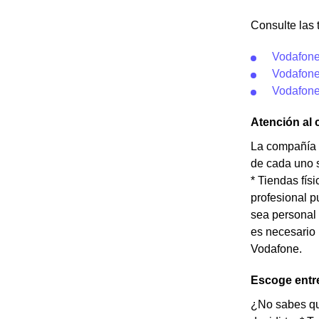
Consulte las 
Vodafon
Vodafon
Vodafone
Atención al 
La compañía t
de cada uno s
* Tiendas fí
profesional p
sea personal 
es necesario 
Vodafone.
Escoge entre
¿No sabes qué