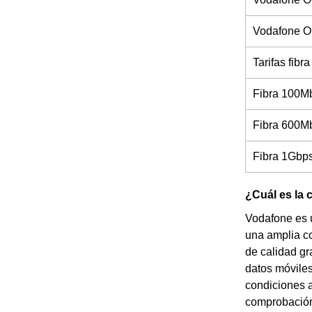
Vodafone On
Tarifas fibra
Fibra 100M
Fibra 600M
Fibra 1Gbp
¿Cuál es la
Vodafone es 
una amplia co
de calidad gr
datos móviles
condiciones a
comprobación 