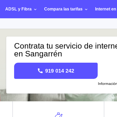
ADSL y Fibra
Compara las tarifas
Internet en
Contrata tu servicio de intern
en Sangarrén
919 014 242
Informació