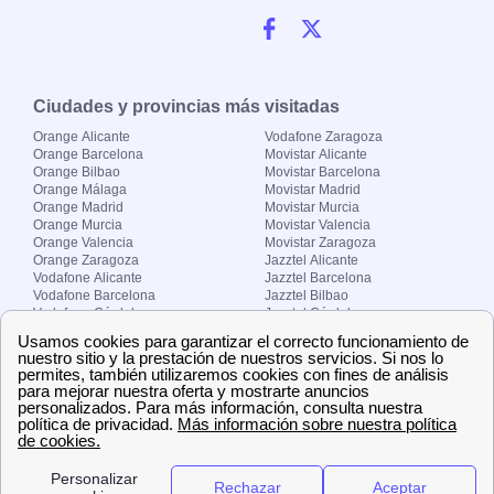
Ciudades y provincias más visitadas
Orange Alicante
Vodafone Zaragoza
Orange Barcelona
Movistar Alicante
Orange Bilbao
Movistar Barcelona
Orange Málaga
Movistar Madrid
Orange Madrid
Movistar Murcia
Orange Murcia
Movistar Valencia
Orange Valencia
Movistar Zaragoza
Orange Zaragoza
Jazztel Alicante
Vodafone Alicante
Jazztel Barcelona
Vodafone Barcelona
Jazztel Bilbao
Vodafone Córdoba
Jazztel Córdoba
Vodafone Málaga
Jazztel Madrid
Vodafone Madrid
Jazztel Málaga
Vodafone Murcia
Jazztel Valencia
Vodafone Valencia
Jazztel Zaragoza
Sobre Zona-internet.com
¿Quiénes somos?
Contacto
El grupo papernest