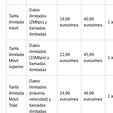
Datos
Tarifa
ilimitados
19,99
40,99
ilimitada
(2Mbps) y
1 
euros/mes
euros/mes
móvil
llamadas
ilimitadas
Datos
Tarifa
ilimitados
ilimitada
22,99
45,99
(10Mbps) y
1 
Móvil
euros/mes
euros/mes
llamadas
superior
ilimitadas
Datos
Tarifa
ilimitados
ilimitada
(máxima
24,99
49,99
1 
Móvil
velocidad) y
euros/mes
euros/mes
Total
llamadas
ilimitadas