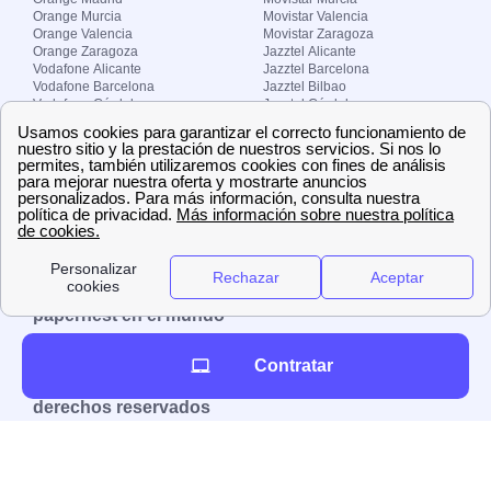
Orange Murcia
Movistar Valencia
Orange Valencia
Movistar Zaragoza
Orange Zaragoza
Jazztel Alicante
Vodafone Alicante
Jazztel Barcelona
Vodafone Barcelona
Jazztel Bilbao
Vodafone Córdoba
Jazztel Córdoba
Vodafone Málaga
Jazztel Madrid
Vodafone Madrid
Jazztel Málaga
Vodafone Murcia
Jazztel Valencia
Vodafone Valencia
Jazztel Zaragoza
Sobre Zona-internet.com
¿Quiénes somos?
Contacto
El grupo papernest
Aviso legal
Nuestras ofertas de trabajo
papernest en el mundo
España
Italia
Francia
Reino Unido
Contratar
Copyright © Zona-internet.com – Todos los
derechos reservados