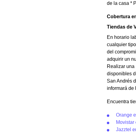
de la casa * 
Cobertura e
Tiendas de 
En horario la
cualquier tip
del compromis
adquirir un n
Realizar una 
disponibles 
San Andrés de
informará de
Encuentra ti
Orange e
Movistar
Jazztel 