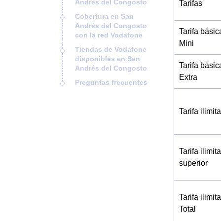
Andrés del Congosto
Tarifas
Cobertura en San
Andrés del Congosto
Tarifa básic
con la red Vodafone
Mini
Tiendas de Vodafone
disponibles en San
Tarifa básic
Andrés del Congosto
Extra
Preguntas frecuentes
Tarifa ilimi
Tarifa ilimi
superior
Tarifa ilimi
Total