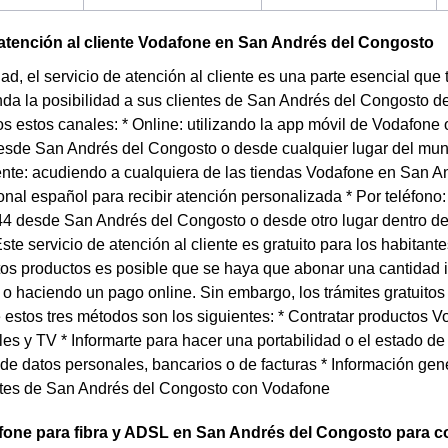
atención al cliente Vodafone en San Andrés del Congosto
dad, el servicio de atención al cliente es una parte esencial qu
da la posibilidad a sus clientes de San Andrés del Congosto d
os estos canales: * Online: utilizando la app móvil de Vodafon
esde San Andrés del Congosto o desde cualquier lugar del mund
te: acudiendo a cualquiera de las tiendas Vodafone en San An
cional español para recibir atención personalizada * Por teléfono
4 desde San Andrés del Congosto o desde otro lugar dentro de 
ste servicio de atención al cliente es gratuito para los habita
rtos productos es posible que se haya que abonar una cantidad 
o haciendo un pago online. Sin embargo, los trámites gratuito
 estos tres métodos son los siguientes: * Contratar productos V
iles y TV * Informarte para hacer una portabilidad o el estado 
 de datos personales, bancarios o de facturas * Información gen
entes de San Andrés del Congosto con Vodafone
fone para fibra y ADSL en San Andrés del Congosto para co