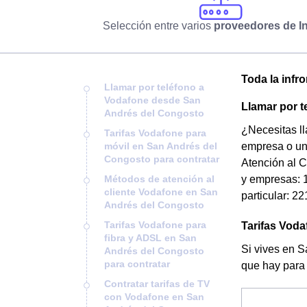
Selección entre varios
proveedores de In
Toda la infr
Llamar por teléfono a
Vodafone desde San
Llamar por 
Andrés del Congosto
¿Necesitas l
Tarifas Vodafone para
móvil en San Andrés del
empresa o un 
Congosto para contratar
Atención al C
Métodos de atención al
y empresas: 1
cliente Vodafone en San
particular: 2
Andrés del Congosto
Tarifas Vodafone para
Tarifas Voda
fibra y ADSL en San
Si vives en S
Andrés del Congosto
para contratar
que hay para 
Contratar tarifas de TV
con Vodafone en San