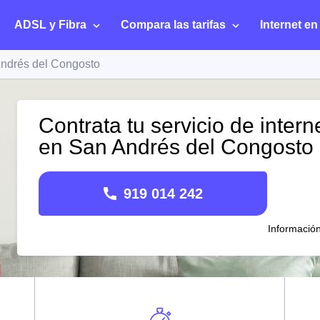
ADSL y Fibra
Compara las tarifas
Internet en
ndrés del Congosto
Contrata tu servicio de intern
en San Andrés del Congosto
919 014 242
Informació