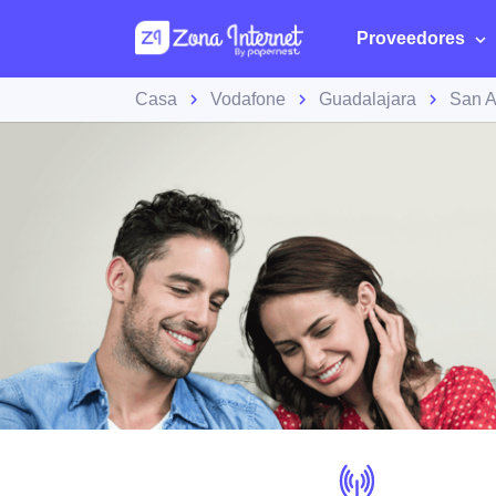
Proveedores
Casa
Vodafone
Guadalajara
San A