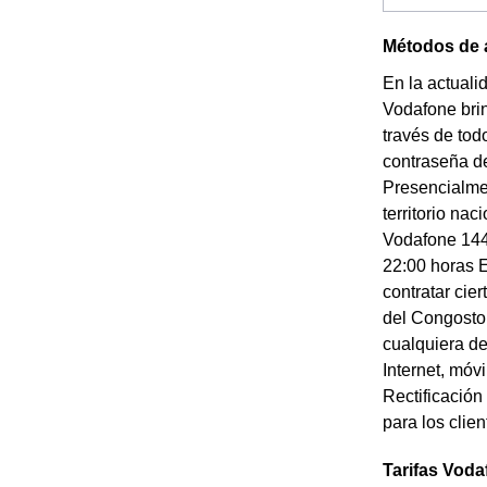
Métodos de 
En la actuali
Vodafone brin
través de tod
contraseña d
Presencialmen
territorio na
Vodafone 144
22:00 horas E
contratar cie
del Congosto 
cualquiera de
Internet, móv
Rectificación
para los cli
Tarifas Voda