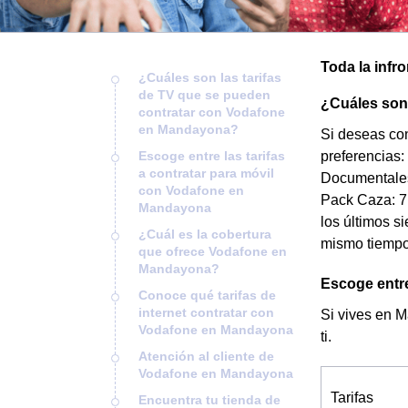
Toda la infr
¿Cuáles son las tarifas
de TV que se pueden
¿Cuáles son
contratar con Vodafone
en Mandayona?
Si deseas con
Escoge entre las tarifas
preferencias:
a contratar para móvil
Documentales
con Vodafone en
Pack Caza: 7
Mandayona
los últimos si
¿Cuál es la cobertura
mismo tiempo
que ofrece Vodafone en
Mandayona?
Escoge entre
Conoce qué tarifas de
internet contratar con
Si vives en M
Vodafone en Mandayona
ti.
Atención al cliente de
Vodafone en Mandayona
Tarifas
Encuentra tu tienda de