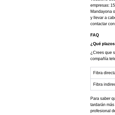
empresas: 150
Mandayona o d
y llevar a ca
contactar con
FAQ
¿Qué plazos
¿Crees que se
compañía tel
Fibra direc
Fibra indir
Para saber qu
tardarán más
profesional 