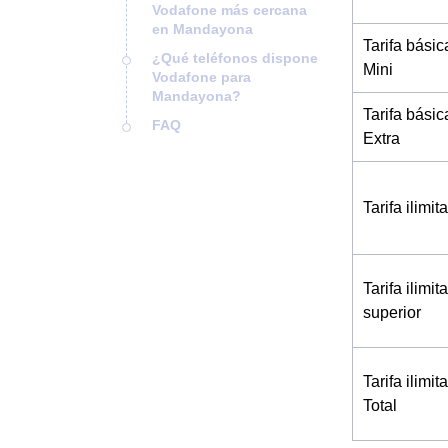
Vodafone más cercana
en Mandayona
Tarifa básic
¿Qué teléfonos dispone
Mini
Vodafone para
Mandayona?
Tarifa básic
FAQ
Extra
Tarifa ilimi
Tarifa ilimi
superior
Tarifa ilimi
Total