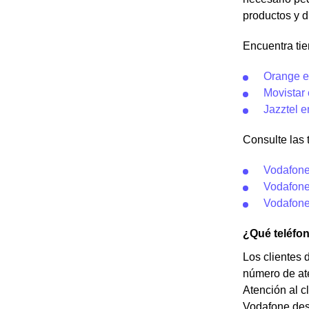
productos y d
Encuentra ti
Orange 
Movistar
Jazztel 
Consulte las 
Vodafone
Vodafone
Vodafone
¿Qué teléfo
Los clientes
número de ate
Atención al c
Vodafone desd