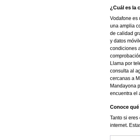
¿Cuál es la
Vodafone es 
una amplia co
de calidad gr
y datos móvil
condiciones a
comprobación 
Llama por tel
consulta al a
cercanas a Ma
Mandayona pa
encuentra el 
Conoce qué t
Tanto si eres
internet. Esta