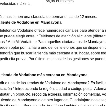
54,99 euros/mes
a velocidad máxima
 últimas tienen una cláusula de permanencia de 12 meses.
 cliente de Vodafone en Mandayona
elefónica Vodafone ofrece numerosos canales para atender a s
e puede elegir entre: * Teléfonos de atención al cliente (difer
sicas * App Mi Vodafone Para aquellos ciudadanos de Mandayon
ueden optar por llamar a uno de los teléfonos que se disponen p
tendrán que buscar la tienda más cercana a su hogar, sobre todo
pedir cita previa. Por último, muchas de las gestiones se puede
u tienda de Vodafone más cercana en Mandayona
ir a una de las tiendas de Vodafone de Mandayona? Es fácil, a
cación * Introduciendo la región, ciudad o código postal Ademá
ntratar un producto, recogida express, información comercial, V
a tienda de Mandayona o de otro lugar del Guadalajara nos aseg
ir cita previa. Por otro lado, Vodafone también ofrece su tie