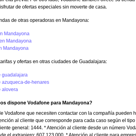
isfrutar de ofertas especiales sin moverte de casa.
endas de otras operadoras en Mandayona:
en Mandayona
 en Mandayona
en Mandayona
tarifas y ofertas en otras ciudades de Guadalajara:
 guadalajara
 azuqueca-de-henares
 alovera
nos dispone Vodafone para Mandayona?
 de Vodafone que necesiten contactar con la compañía pueden 
nción al cliente que corresponde para cada caso según el tipo d
liente general: 1444. * Atención al cliente desde un número Voda
e el extranjero: 607 123 000. * Atención al cliente para empre