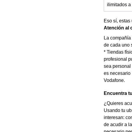
ilimitados 
Eso sí, estas
Atención al
La compañía t
de cada uno s
* Tiendas fí
profesional p
sea personal 
es necesario 
Vodafone.
Encuentra t
¿Quieres acud
Usando tu ubi
interesan: co
de acudir a l
necesario ped