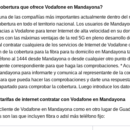
 cobertura que ofrece Vodafone en Mandayona?
una de las compañías más importantes actualmente dentro del
bertura en todo el territorio nacional. Los usuarios de Mandayon
acias a Vodafone para tener Internet de alta velocidad en su do
es con las máximas ventajas de la red 5G en pleno desarrollo d
l contratar cualquiera de los servicios de Internet de Vodafone o
de la cobertura para la fibra para tu domicilio en Mandayona 
éfono al 1444 desde Mandayona o desde cualquier otro punto de
gente correspondiente para que haga las comprobaciones. * Ac
ndayona para informarte y comunica al representante de la com
ra que pueda hacer las comprobaciones y darte una respuesta
apartado para comprobar la cobertura. Luego introduce los dat
arifas de internet contratar con Vodafone en Mandayona
 cliente de Vodafone en Mandayona como en otro lugar de Guadal
s son las que incluyen fibra o adsl más teléfono fijo: