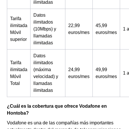
ilimitadas
Datos
Tarifa
ilimitados
ilimitada
22,99
45,99
(10Mbps) y
1 
Móvil
euros/mes
euros/mes
llamadas
superior
ilimitadas
Datos
Tarifa
ilimitados
ilimitada
(máxima
24,99
49,99
1 
Móvil
velocidad) y
euros/mes
euros/mes
Total
llamadas
ilimitadas
¿Cuál es la cobertura que ofrece Vodafone en
Hontoba?
Vodafone es una de las compañías más importantes