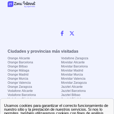
Ciudades y provincias más visitadas
Orange Alicante
Vodafone Zaragoza
Orange Barcelona
Movistar Alicante
Orange Bilbao
Movistar Barcelona
Orange Málaga
Movistar Madrid
Orange Madrid
Movistar Murcia
Orange Murcia
Movistar Valencia
Orange Valencia
Movistar Zaragoza
Orange Zaragoza
Jazztel Alicante
Vodafone Alicante
Jazztel Barcelona
Vodafone Barcelona
Jazztel Bilbao
Vodafone Córdoba
Jazztel Córdoba
Vodafone Málaga
Jazztel Madrid
Vodafone Madrid
Jazztel Málaga
Vodafone Murcia
Jazztel Valencia