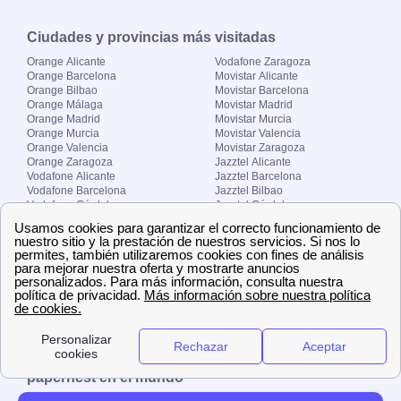
Ciudades y provincias más visitadas
Orange Alicante
Vodafone Zaragoza
Orange Barcelona
Movistar Alicante
Orange Bilbao
Movistar Barcelona
Orange Málaga
Movistar Madrid
Orange Madrid
Movistar Murcia
Orange Murcia
Movistar Valencia
Orange Valencia
Movistar Zaragoza
Orange Zaragoza
Jazztel Alicante
Vodafone Alicante
Jazztel Barcelona
Vodafone Barcelona
Jazztel Bilbao
Vodafone Córdoba
Jazztel Córdoba
Vodafone Málaga
Jazztel Madrid
Vodafone Madrid
Jazztel Málaga
Vodafone Murcia
Jazztel Valencia
Vodafone Valencia
Jazztel Zaragoza
Sobre Zona-internet.com
¿Quiénes somos?
Contacto
El grupo papernest
Aviso legal
Nuestras ofertas de trabajo
papernest en el mundo