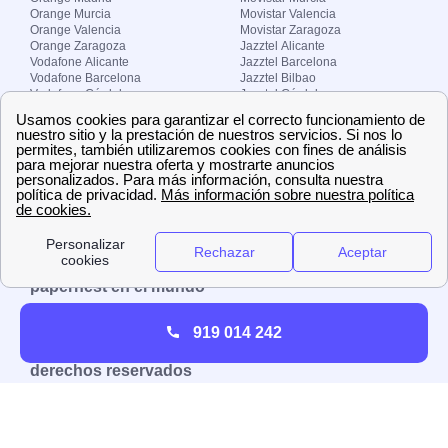
Orange Murcia
Movistar Valencia
Orange Valencia
Movistar Zaragoza
Orange Zaragoza
Jazztel Alicante
Vodafone Alicante
Jazztel Barcelona
Vodafone Barcelona
Jazztel Bilbao
Vodafone Córdoba
Jazztel Córdoba
Vodafone Málaga
Jazztel Madrid
Vodafone Madrid
Jazztel Málaga
Vodafone Murcia
Jazztel Valencia
Vodafone Valencia
Jazztel Zaragoza
Sobre Zona-internet.com
¿Quiénes somos?
Contacto
El grupo papernest
Aviso legal
Nuestras ofertas de trabajo
papernest en el mundo
España
Italia
Francia
Reino Unido
919 014 242
Copyright © Zona-internet.com – Todos los
derechos reservados