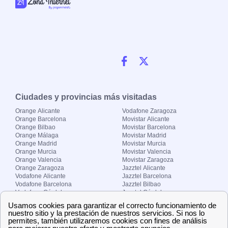
Ciudades y provincias más visitadas
Orange Alicante
Vodafone Zaragoza
Orange Barcelona
Movistar Alicante
Orange Bilbao
Movistar Barcelona
Orange Málaga
Movistar Madrid
Orange Madrid
Movistar Murcia
Orange Murcia
Movistar Valencia
Orange Valencia
Movistar Zaragoza
Orange Zaragoza
Jazztel Alicante
Vodafone Alicante
Jazztel Barcelona
Vodafone Barcelona
Jazztel Bilbao
Vodafone Córdoba
Jazztel Córdoba
Vodafone Málaga
Jazztel Madrid
Vodafone Madrid
Jazztel Málaga
Vodafone Murcia
Jazztel Valencia
Vodafone Valencia
Jazztel Zaragoza