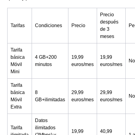
Precio
después
Tarifas
Condiciones
Precio
Pe
de 3
meses
Tarifa
básica
4 GB+200
19,99
19,99
No
Móvil
minutos
euros/mes
euros/mes
Mini
Tarifa
básica
8
29,99
29,99
No
Móvil
GB+ilimitadas
euros/mes
euros/mes
Extra
Datos
Tarifa
ilimitados
19,99
40,99
ilimitada
(2Mbps) y
1 