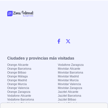
Ciudades y provincias más visitadas
Orange Alicante
Vodafone Zaragoza
Orange Barcelona
Movistar Alicante
Orange Bilbao
Movistar Barcelona
Orange Málaga
Movistar Madrid
Orange Madrid
Movistar Murcia
Orange Murcia
Movistar Valencia
Orange Valencia
Movistar Zaragoza
Orange Zaragoza
Jazztel Alicante
Vodafone Alicante
Jazztel Barcelona
Vodafone Barcelona
Jazztel Bilbao
Vodafone Córdoba
Jazztel Córdoba
Vodafone Málaga
Jazztel Madrid