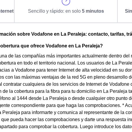
ternet
Sencillo y rápido: en solo
5 minutos
Si
omación sobre Vodafone en La Peraleja: contacto, tarifas, tr
cobertura que ofrece Vodafone en La Peraleja?
una de las compañías más importantes actualmente dentro del
bertura en todo el territorio nacional. Los usuarios de La Peralej
acias a Vodafone para tener Internet de alta velocidad en su domi
es con las máximas ventajas de la red 5G en pleno desarrollo d
l contratar cualquiera de los servicios de Internet de Vodafone o
de la cobertura para la fibra para tu domicilio en La Peraleja 
éfono al 1444 desde La Peraleja o desde cualquier otro punto de
gente correspondiente para que haga las comprobaciones. * Ac
 Peraleja para informarte y comunica al representante de la co
a que pueda hacer las comprobaciones y darte una respuesta in
apartado para comprobar la cobertura. Luego introduce los dato