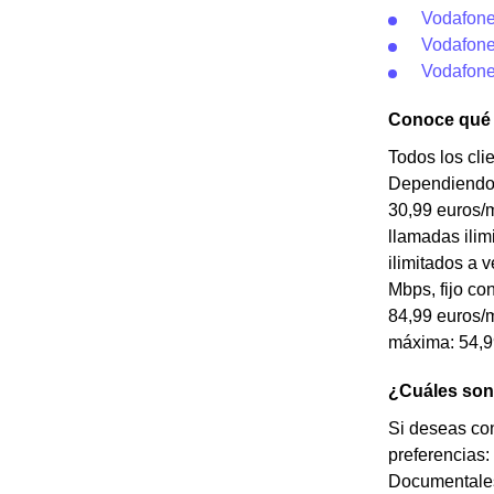
Vodafon
Vodafone
Vodafon
Conoce qué t
Todos los cli
Dependiendo de
30,99 euros/m
llamadas ilim
ilimitados a 
Mbps, fijo co
84,99 euros/m
máxima: 54,9
¿Cuáles son 
Si deseas con
preferencias:
Documentales