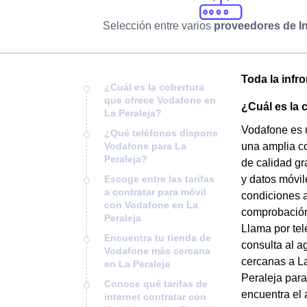
Selección entre varios
proveedores de In
Toda la infr
¿Cuál es la cobertura
que ofrece Vodafone en
¿Cuál es la 
La Peraleja?
Vodafone es 
¿Qué teléfonos dispone
Vodafone para La
una amplia co
Peraleja?
de calidad gr
Escoge entre las tarifas
y datos móvil
a contratar para móvil
condiciones a
con Vodafone en La
comprobación 
Peraleja
Llama por tel
Encuentra tu tienda de
consulta al a
Vodafone más cercana
cercanas a La
en La Peraleja
Peraleja par
Conoce qué tarifas de
encuentra el 
internet contratar con