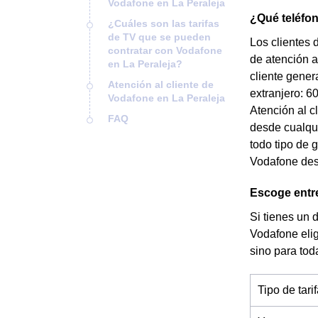
Vodafone en La Peraleja
¿Qué teléfo
¿Cuáles son las tarifas
de TV que se pueden
Los clientes 
contratar con Vodafone
de atención a
en La Peraleja?
cliente gener
Atención al cliente de
extranjero: 6
Vodafone en La Peraleja
Atención al c
FAQ
desde cualqui
todo tipo de 
Vodafone desd
Escoge entre
Si tienes un 
Vodafone elig
sino para to
Tipo de tari