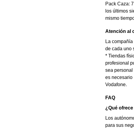
Pack Caza: 7 
los últimos si
mismo tiempo
Atención al 
La compañía t
de cada uno s
* Tiendas fís
profesional p
sea personal 
es necesario 
Vodafone.
FAQ
¿Qué ofrece
Los autónomos
para sus nego