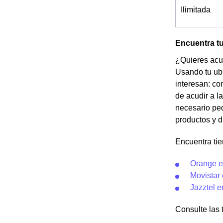
Ilimitada
Encuentra tu
¿Quieres acud
Usando tu ubi
interesan: co
de acudir a l
necesario ped
productos y d
Encuentra tie
Orange e
Movistar 
Jazztel e
Consulte las 