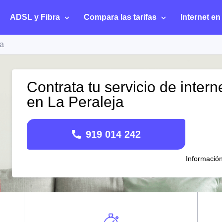
ADSL y Fibra
Compara las tarifas
Internet en
ja
Contrata tu servicio de intern
en La Peraleja
919 014 242
Informació