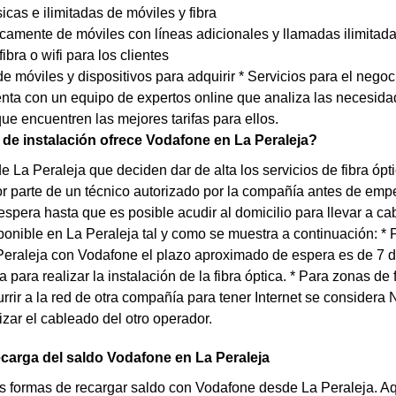
sicas e ilimitadas de móviles y fibra
icamente de móviles con líneas adicionales y llamadas ilimitad
fibra o wifi para los clientes
e móviles y dispositivos para adquirir * Servicios para el negoc
ta con un equipo de expertos online que analiza las necesidad
que encuentren las mejores tarifas para ellos.
de instalación ofrece Vodafone en La Peraleja?
de La Peraleja que deciden dar de alta los servicios de fibra ó
or parte de un técnico autorizado por la compañía antes de empez
espera hasta que es posible acudir al domicilio para llevar a c
ponible en La Peraleja tal y como se muestra a continuación: * P
raleja con Vodafone el plazo aproximado de espera es de 7 días
 para realizar la instalación de la fibra óptica. * Para zonas de
urrir a la red de otra compañía para tener Internet se conside
izar el cableado del otro operador.
carga del saldo Vodafone en La Peraleja
s formas de recargar saldo con Vodafone desde La Peraleja. Aqu