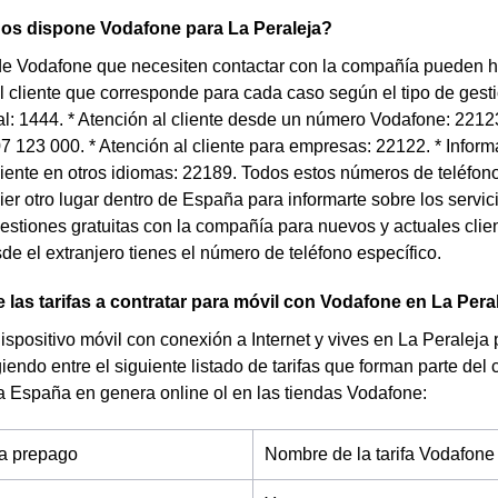
nos dispone Vodafone para La Peraleja?
de Vodafone que necesiten contactar con la compañía pueden h
l cliente que corresponde para cada caso según el tipo de gestió
al: 1444. * Atención al cliente desde un número Vodafone: 22123
07 123 000. * Atención al cliente para empresas: 22122. * Infor
liente en otros idiomas: 22189. Todos estos números de teléfon
er otro lugar dentro de España para informarte sobre los servic
gestiones gratuitas con la compañía para nuevos y actuales clie
e el extranjero tienes el número de teléfono específico.
 las tarifas a contratar para móvil con Vodafone en La Pera
dispositivo móvil con conexión a Internet y vives en La Peraleja 
iendo entre el siguiente listado de tarifas que forman parte del
da España en genera online ol en las tiendas Vodafone:
fa prepago
Nombre de la tarifa Vodafone