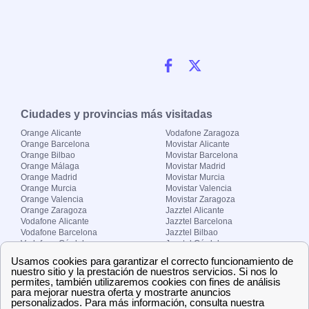
Ciudades y provincias más visitadas
Orange Alicante
Vodafone Zaragoza
Orange Barcelona
Movistar Alicante
Orange Bilbao
Movistar Barcelona
Orange Málaga
Movistar Madrid
Orange Madrid
Movistar Murcia
Orange Murcia
Movistar Valencia
Orange Valencia
Movistar Zaragoza
Orange Zaragoza
Jazztel Alicante
Vodafone Alicante
Jazztel Barcelona
Vodafone Barcelona
Jazztel Bilbao
Vodafone Córdoba
Jazztel Córdoba
Vodafone Málaga
Jazztel Madrid
Vodafone Madrid
Jazztel Málaga
Vodafone Murcia
Jazztel Valencia
Vodafone Valencia
Jazztel Zaragoza
Sobre Zona-internet.com