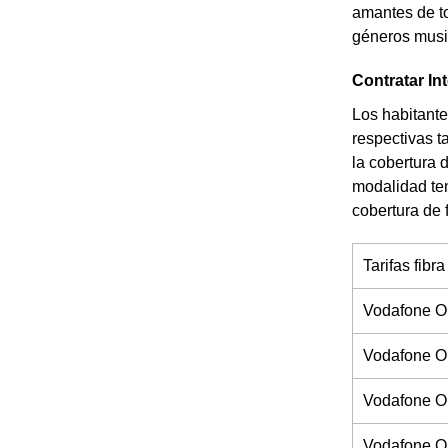
amantes de to
géneros music
Contratar In
Los habitante
respectivas t
la cobertura 
modalidad ten
cobertura de 
Tarifas fibra
Vodafone O
Vodafone O
Vodafone On
Vodafone On