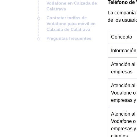
Teléfono de 
Vodafone en Calzada de
Calatrava
La compañía 
Contratar tarifas de
de los usuari
Vodafone para móvil en
Calzada de Calatrava
Concepto
Preguntas frecuentes
Información
Atención al
empresas
Atención al
Vodafone o 
empresas y
Atención al
Vodafone o 
empresas y
clientes