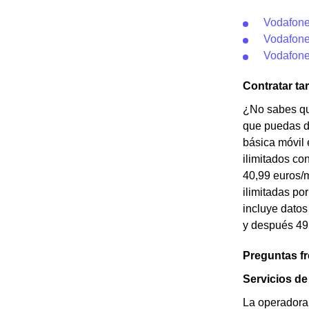
Vodafone
Vodafone
Vodafone
Contratar ta
¿No sabes qué
que puedas de
básica móvil 
ilimitados co
40,99 euros/m
ilimitadas po
incluye datos
y después 49,
Preguntas f
Servicios d
La operadora