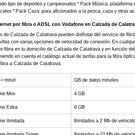
do tipo de deportes y campeonatos * Pack Música: plataforma gl
ales * Pack Caza: para aficionados a la pesca, caza y otras ac
ternet por fibra o ADSL con Vodafone en Calzada de Calatr
s de Calzada de Calatrava pueden disfrutar del servicio de fibr
arifas con varias opciones de velocidad de conexión. En cualqu
de fibra en tu domicilio de Calzada de Calatrava y en función del
iendo en cuenta el catálogo actual de tarifas para la fibra ópt
fibra a Calzada de Calatrava:
 + móvil
GB de datos móviles
ne Mini
4 GB
ne Extra
8 GB
e ilimitada
Ilimitados a 2 Mb de velocid
e ilimitada Súper
Ilimitados a 10 Mb de veloc