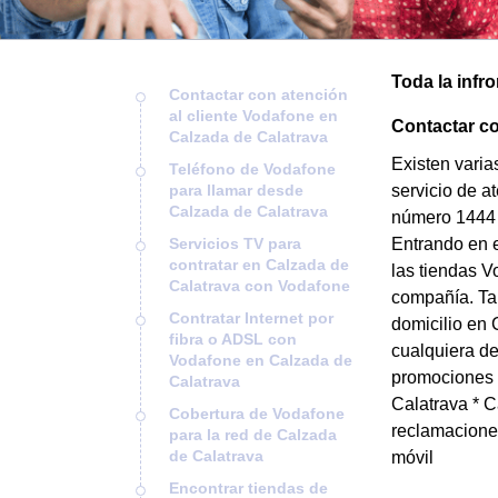
Toda la infr
Contactar con atención
al cliente Vodafone en
Contactar co
Calzada de Calatrava
Existen varia
Teléfono de Vodafone
para llamar desde
servicio de a
Calzada de Calatrava
número 1444 d
Servicios TV para
Entrando en e
contratar en Calzada de
las tiendas V
Calatrava con Vodafone
compañía. Ta
Contratar Internet por
domicilio en 
fibra o ADSL con
cualquiera de
Vodafone en Calzada de
promociones y
Calatrava
Calatrava * C
Cobertura de Vodafone
reclamaciones
para la red de Calzada
de Calatrava
móvil
Encontrar tiendas de