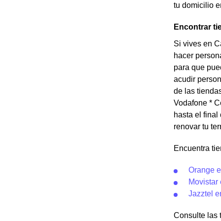
tu domicilio 
Encontrar ti
Si vives en C
hacer person
para que pued
acudir person
de las tienda
Vodafone * Co
hasta el fina
renovar tu te
Encuentra ti
Orange e
Movistar
Jazztel 
Consulte las 