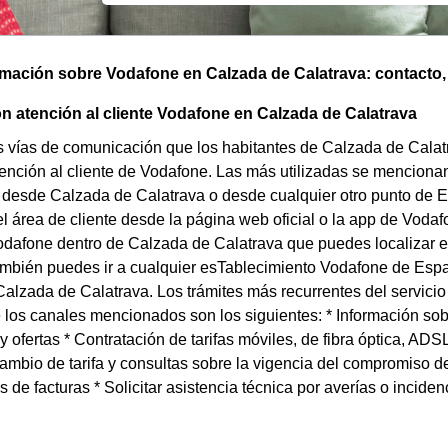
omación sobre Vodafone en Calzada de Calatrava: contacto, t
n atención al cliente Vodafone en Calzada de Calatrava
s vías de comunicación que los habitantes de Calzada de Calatr
tención al cliente de Vodafone. Las más utilizadas se mencionan
esde Calzada de Calatrava o desde cualquier otro punto de Es
l área de cliente desde la página web oficial o la app de Voda
odafone dentro de Calzada de Calatrava que puedes localizar en
mbién puedes ir a cualquier esTablecimiento Vodafone de Espa
Calzada de Calatrava. Los trámites más recurrentes del servicio
 los canales mencionados son los siguientes: * Información sob
 ofertas * Contratación de tarifas móviles, de fibra óptica, AD
ambio de tarifa y consultas sobre la vigencia del compromiso 
 de facturas * Solicitar asistencia técnica por averías o incidenc