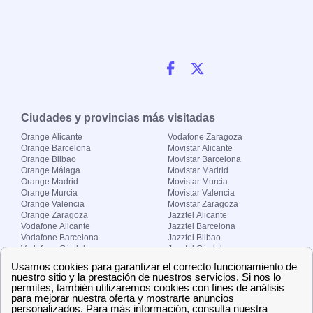
Ciudades y provincias más visitadas
Orange Alicante
Vodafone Zaragoza
Orange Barcelona
Movistar Alicante
Orange Bilbao
Movistar Barcelona
Orange Málaga
Movistar Madrid
Orange Madrid
Movistar Murcia
Orange Murcia
Movistar Valencia
Orange Valencia
Movistar Zaragoza
Orange Zaragoza
Jazztel Alicante
Vodafone Alicante
Jazztel Barcelona
Vodafone Barcelona
Jazztel Bilbao
Vodafone Córdoba
Jazztel Córdoba
Vodafone Málaga
Jazztel Madrid
Vodafone Madrid
Jazztel Málaga
Vodafone Murcia
Jazztel Valencia
Vodafone Valencia
Jazztel Zaragoza
Sobre Zona-internet.com