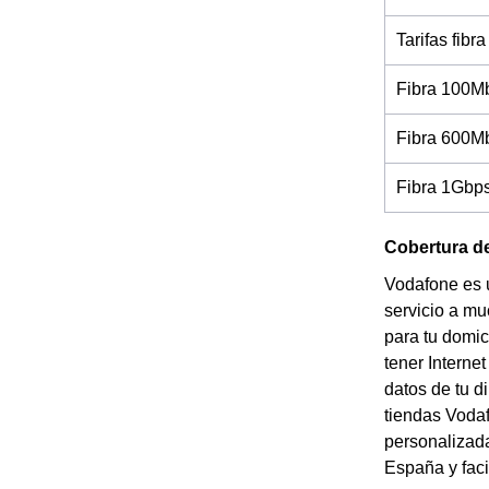
Tarifas fibra
Fibra 100M
Fibra 600M
Fibra 1Gbp
Cobertura d
Vodafone es 
servicio a mu
para tu domic
tener Interne
datos de tu d
tiendas Vodaf
personalizada
España y faci