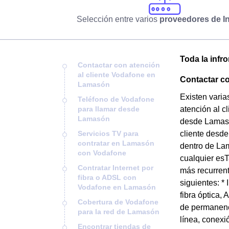
Selección entre varios
proveedores de In
Toda la infr
Contactar con atención
al cliente Vodafone en
Contactar co
Lamasón
Existen varia
Teléfono de Vodafone
para llamar desde
atención al c
Lamasón
desde Lamasón
Servicios TV para
cliente desde
contratar en Lamasón
dentro de Lam
con Vodafone
cualquier es
Contratar Internet por
más recurrent
fibra o ADSL con
siguientes: *
Vodafone en Lamasón
fibra óptica,
Cobertura de Vodafone
de permanenci
para la red de Lamasón
línea, conexió
Encontrar tiendas de