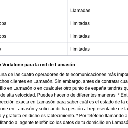
Llamadas
bps
Ilimitadas
bps
Ilimitadas
s
Ilimitadas
e Vodafone para la red de Lamasón
una de las cuatro operadores de telecomunicaciones más impor
chos clientes en Lamasón. Sin embargo, antes de contratar cual
ilio en Lamasón o en cualquier otro punto de españa tendrás que
t de alta velocidad. Puedes hacerlo de diferentes maneras: * En
irección exacta en Lamasón para saber cuál es el estado de la c
one en Lamasón y solicitar dicha gestión al representante de 
 y gratuita en dicho esTablecimiento. * Por teléfono llamando
litando al agente telefónico los datos de tu domicilio en Lama