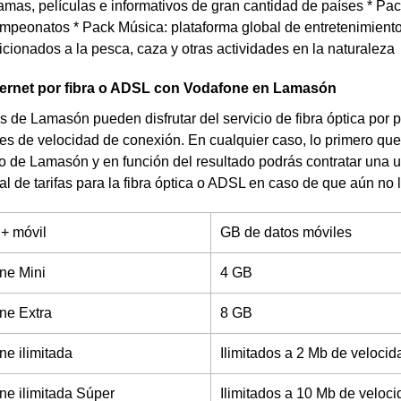
amas, películas e informativos de gran cantidad de países * Pa
mpeonatos * Pack Música: plataforma global de entretenimiento
icionados a la pesca, caza y otras actividades en la naturaleza
ternet por fibra o ADSL con Vodafone en Lamasón
s de Lamasón pueden disfrutar del servicio de fibra óptica por p
es de velocidad de conexión. En cualquier caso, lo primero que
io de Lamasón y en función del resultado podrás contratar una 
al de tarifas para la fibra óptica o ADSL en caso de que aún no 
 + móvil
GB de datos móviles
ne Mini
4 GB
ne Extra
8 GB
e ilimitada
Ilimitados a 2 Mb de velocid
e ilimitada Súper
Ilimitados a 10 Mb de veloc