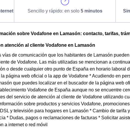
ternet
Sencillo y rápido: en solo
5 minutos
Si
omación sobre Vodafone en Lamasón: contacto, tarifas, trám
n atención al cliente Vodafone en Lamasón
s vías de comunicación que los habitantes de Lamasón pueden ut
liente de Vodafone. Las más utilizadas se mencionan a continu
 o desde cualquier otro punto de España en horario laboral de
 la página web oficial o la app de Vodafone * Acudiendo en per
asón que puedes localizar en el buscador de la página web ofi
Tablecimiento Vodafone de España aunque no se encuentre cerc
es del servicio de atención al cliente de Vodafone utilizando 
 Información sobre productos y servicios Vodafone, promociones y
 ADSL y televisión para hogares en Lamasón * Cambio de tarifa 
a * Dudas, pagos o reclamaciones de facturas * Solicitar asiste
n a internet o red móvil