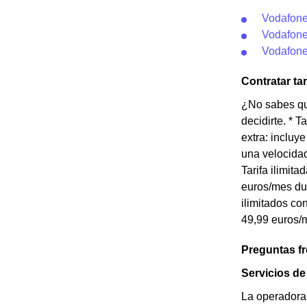
Vodafone
Vodafone
Vodafone
Contratar ta
¿No sabes qué
decidirte. * 
extra: incluy
una velocidad
Tarifa ilimit
euros/mes dur
ilimitados co
49,99 euros/m
Preguntas f
Servicios d
La operadora