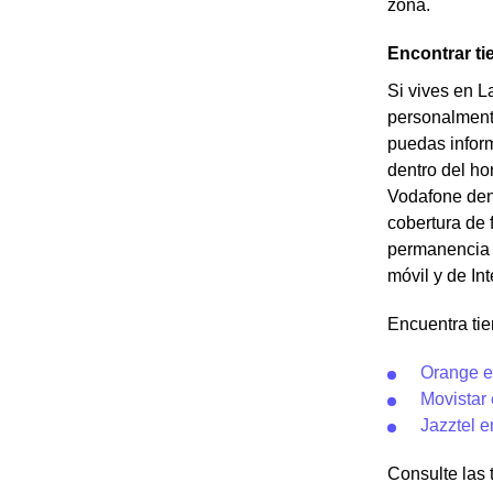
zona.
Encontrar t
Si vives en L
personalment
puedas inform
dentro del ho
Vodafone dent
cobertura de 
permanencia c
móvil y de In
Encuentra ti
Orange 
Movistar
Jazztel 
Consulte las 