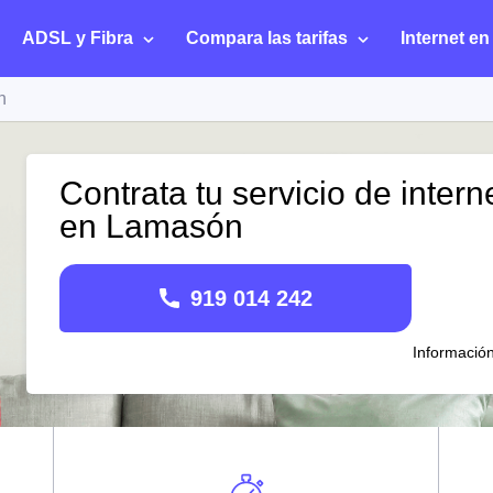
ADSL y Fibra
Compara las tarifas
Internet en
n
Contrata tu servicio de intern
en Lamasón
919 014 242
Informació