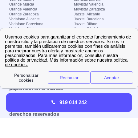
Orange Murcia
Movistar Valencia
Orange Valencia
Movistar Zaragoza
Orange Zaragoza
Jazztel Alicante
Vodafone Alicante
Jazztel Barcelona
Vodafone Barcelona
Jazztel Bilbao
Vodafone Córdoba
Jazztel Córdoba
Vodafone Málaga
Jazztel Madrid
Vodafone Madrid
Jazztel Málaga
Vodafone Murcia
Jazztel Valencia
Vodafone Valencia
Jazztel Zaragoza
Sobre Zona-internet.com
¿Quiénes somos?
Contacto
El grupo papernest
Aviso legal
Nuestras ofertas de trabajo
papernest en el mundo
España
Italia
Francia
Reino Unido
919 014 242
Copyright © Zona-internet.com – Todos los
derechos reservados