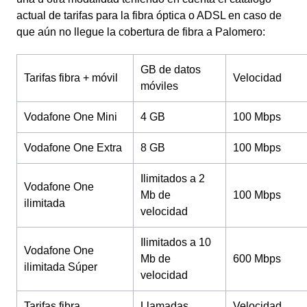
actual de tarifas para la fibra óptica o ADSL en caso de
que aún no llegue la cobertura de fibra a Palomero:
GB de datos
Tarifas fibra + móvil
Velocidad
móviles
Vodafone One Mini
4 GB
100 Mbps
Vodafone One Extra
8 GB
100 Mbps
Ilimitados a 2
Vodafone One
Mb de
100 Mbps
ilimitada
velocidad
Ilimitados a 10
Vodafone One
Mb de
600 Mbps
ilimitada Súper
velocidad
Tarifas fibra
Llamadas
Velocidad