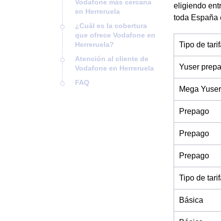
Vodafone más cercana
eligiendo ent
en Herreruela
toda España 
¿Cuál es la cobertura
que ofrece Vodafone en
Herreruela?
Tipo de tari
Atención al cliente de
Yuser prep
Vodafone en Herreruela
FAQ
Mega Yuser
Prepago
Prepago
Prepago
Tipo de tari
Básica