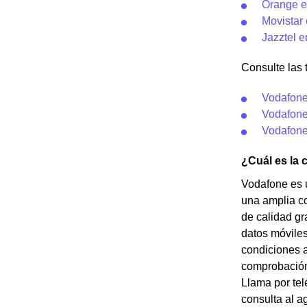
Orange e
Movistar
Jazztel e
Consulte las 
Vodafone
Vodafone
Vodafone
¿Cuál es la 
Vodafone es 
una amplia co
de calidad gr
datos móviles
condiciones a
comprobación 
Llama por tel
consulta al a