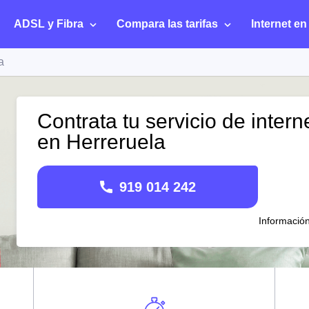
ADSL y Fibra
Compara las tarifas
Internet en
a
Contrata tu servicio de intern
en Herreruela
919 014 242
Informació