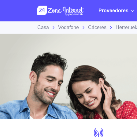
Proveedores
Casa
Vodafone
Cáceres
Herreruel