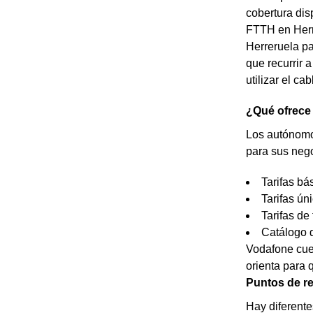
cobertura dis
FTTH en Herre
Herreruela par
que recurrir 
utilizar el ca
¿Qué ofrece
Los autónomos
para sus nego
Tarifas bá
Tarifas ún
Tarifas de 
Catálogo d
Vodafone cuen
orienta para 
Puntos de re
Hay diferente