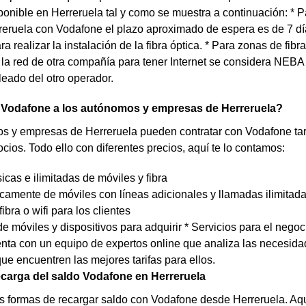
ponible en Herreruela tal y como se muestra a continuación: * Pa
ruela con Vodafone el plazo aproximado de espera es de 7 días 
a realizar la instalación de la fibra óptica. * Para zonas de fibr
a la red de otra compañía para tener Internet se considera NEB
bleado del otro operador.
 Vodafone a los autónomos y empresas de Herreruela?
 y empresas de Herreruela pueden contratar con Vodafone tarif
cios. Todo ello con diferentes precios, aquí te lo contamos:
sicas e ilimitadas de móviles y fibra
icamente de móviles con líneas adicionales y llamadas ilimitad
fibra o wifi para los clientes
e móviles y dispositivos para adquirir * Servicios para el negoc
ta con un equipo de expertos online que analiza las necesidad
que encuentren las mejores tarifas para ellos.
carga del saldo Vodafone en Herreruela
s formas de recargar saldo con Vodafone desde Herreruela. Aquí