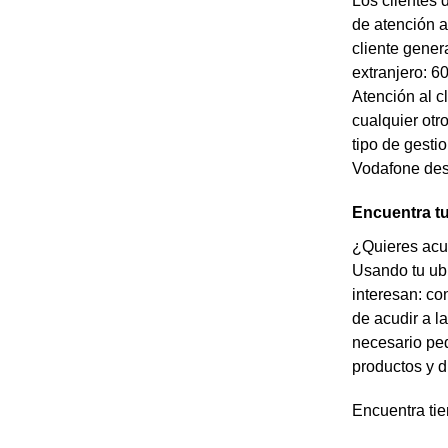
Los clientes 
de atención a
cliente gener
extranjero: 6
Atención al c
cualquier otr
tipo de gesti
Vodafone desd
Encuentra t
¿Quieres acud
Usando tu ubi
interesan: co
de acudir a l
necesario ped
productos y d
Encuentra tie