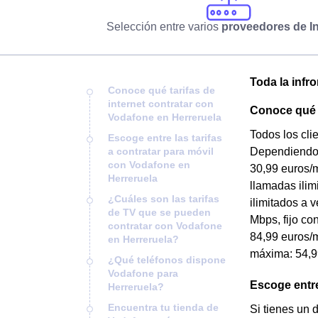
Selección entre varios
proveedores de In
Toda la infr
Conoce qué tarifas de
internet contratar con
Conoce qué t
Vodafone en Herreruela
Todos los cli
Escoge entre las tarifas
a contratar para móvil
Dependiendo de
con Vodafone en
30,99 euros/m
Herreruela
llamadas ilim
¿Cuáles son las tarifas
ilimitados a 
de TV que se pueden
Mbps, fijo co
contratar con Vodafone
84,99 euros/m
en Herreruela?
máxima: 54,9
¿Qué teléfonos dispone
Vodafone para
Escoge entre
Herreruela?
Encuentra tu tienda de
Si tienes un 