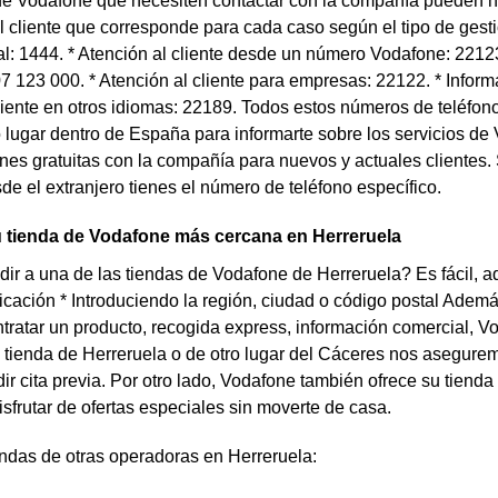
de Vodafone que necesiten contactar con la compañía pueden h
l cliente que corresponde para cada caso según el tipo de gestió
al: 1444. * Atención al cliente desde un número Vodafone: 22123
07 123 000. * Atención al cliente para empresas: 22122. * Infor
liente en otros idiomas: 22189. Todos estos números de teléfon
o lugar dentro de España para informarte sobre los servicios de 
ones gratuitas con la compañía para nuevos y actuales clientes.
e el extranjero tienes el número de teléfono específico.
u tienda de Vodafone más cercana en Herreruela
ir a una de las tiendas de Vodafone de Herreruela? Es fácil, a
cación * Introduciendo la región, ciudad o código postal Ademá
ntratar un producto, recogida express, información comercial, V
a tienda de Herreruela o de otro lugar del Cáceres nos asegurem
ir cita previa. Por otro lado, Vodafone también ofrece su tie
isfrutar de ofertas especiales sin moverte de casa.
ndas de otras operadoras en Herreruela: