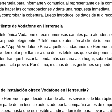
rreruela para informarte y comunica al representante de la com
da hacer las comprobaciones y darte una respuesta inmediata. 
 comprobar la cobertura. Luego introduce los datos de tu direc
cliente de Vodafone en Herreruela
elefónica Vodafone ofrece numerosos canales para atender a s
e puede elegir entre: * Teléfonos de atención al cliente (difer
icas * App Mi Vodafone Para aquellos ciudadanos de Herreruela
ueden optar por llamar a uno de los teléfonos que se disponen p
tendrán que buscar la tienda más cercana a su hogar, sobre todo
pedir cita previa. Por último, muchas de las gestiones se puede
de instalación ofrece Vodafone en Herreruela?
de Herreruela que deciden dar de alta los servicios de fibra óp
or parte de un técnico autorizado por la compañía antes de empez
espera hasta que es posible acudir al domicilio para llevar a c