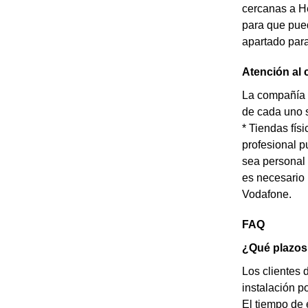
cercanas a He
para que pue
apartado para
Atención al 
La compañía t
de cada uno s
* Tiendas fís
profesional p
sea personal 
es necesario 
Vodafone.
FAQ
¿Qué plazos 
Los clientes 
instalación p
El tiempo de 