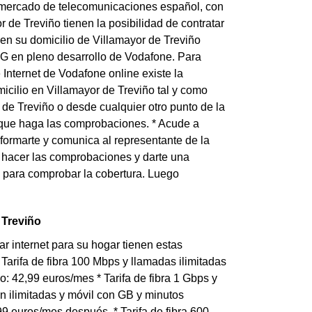
 mercado de telecomunicaciones español, con
r de Treviño tienen la posibilidad de contratar
 en su domicilio de Villamayor de Treviño
 5G en pleno desarrollo de Vodafone. Para
 Internet de Vodafone online existe la
micilio en Villamayor de Treviño tal y como
de Treviño o desde cualquier otro punto de la
a que haga las comprobaciones. * Acude a
formarte y comunica al representante de la
 hacer las comprobaciones y darte una
 para comprobar la cobertura. Luego
 Treviño
r internet para su hogar tienen estas
* Tarifa de fibra 100 Mbps y llamadas ilimitadas
jo: 42,99 euros/mes * Tarifa de fibra 1 Gbps y
con ilimitadas y móvil con GB y minutos
9 euros/mes después. * Tarifa de fibra 600