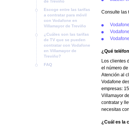
de Treviño
Escoge entre las tarifas
Consulte las 
a contratar para móvil
con Vodafone en
Vodafone
Villamayor de Treviño
Vodafone
¿Cuáles son las tarifas
Vodafone
de TV que se pueden
contratar con Vodafone
en Villamayor de
¿Qué teléfo
Treviño?
Los clientes 
FAQ
el número de 
Atención al c
Vodafone desd
empresas: 150
Villamayor de
contratar y l
necesitas con
¿Cuál es la 