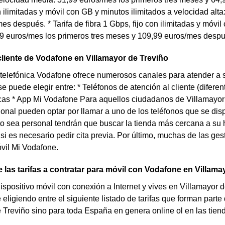
n ilimitadas y móvil con GB y minutos ilimitados a velocidad alt
es después. * Tarifa de fibra 1 Gbps, fijo con ilimitadas y móvi
9 euros/mes los primeros tres meses y 109,99 euros/mes despu
cliente de Vodafone en Villamayor de Treviño
elefónica Vodafone ofrece numerosos canales para atender a s
e puede elegir entre: * Teléfonos de atención al cliente (difer
icas * App Mi Vodafone Para aquellos ciudadanos de Villamayor
ional pueden optar por llamar a uno de los teléfonos que se disp
 sea personal tendrán que buscar la tienda más cercana a su ho
 si es necesario pedir cita previa. Por último, muchas de las ge
vil Mi Vodafone.
 las tarifas a contratar para móvil con Vodafone en Villama
dispositivo móvil con conexión a Internet y vives en Villamayor 
eligiendo entre el siguiente listado de tarifas que forman parte
 Treviño sino para toda España en genera online ol en las ti