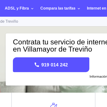
ADSL y Fibra
Compara las tarifas
Internet en
 de Treviño
Contrata tu servicio de intern
en Villamayor de Treviño
919 014 242
Informació