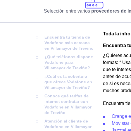
Selección entre varios
proveedores de In
Toda la infr
Encuentra tu tienda de
Vodafone más cercana
Encuentra tu
en Villamayor de Treviño
¿Quieres acud
¿Qué teléfonos dispone
Vodafone para
formas: * Usa
Villamayor de Treviño?
que te intere
¿Cuál es la cobertura
antes de acud
que ofrece Vodafone en
de si es nece
Villamayor de Treviño?
muchos produc
Conoce qué tarifas de
internet contratar con
Encuentra tie
Vodafone en Villamayor
de Treviño
Orange e
Atención al cliente de
Movistar 
Vodafone en Villamayor
Jazztel e