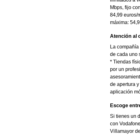
Mbps, fijo co
84,99 euros/m
máxima: 54,9
Atención al 
La compañía t
de cada uno s
* Tiendas fís
por un profes
asesoramiento
de apertura y
aplicación mó
Escoge entre
Si tienes un 
con Vodafone 
Villamayor de