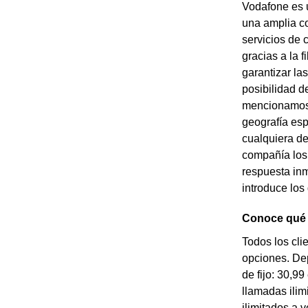
Vodafone es 
una amplia co
servicios de 
gracias a la 
garantizar la
posibilidad d
mencionamos a
geografía esp
cualquiera de
compañía los 
respuesta inm
introduce los
Conoce qué t
Todos los cli
opciones. Depe
de fijo: 30,99
llamadas ilim
ilimitados a 