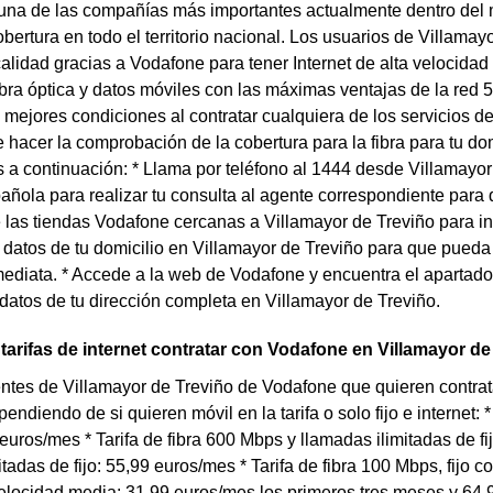
una de las compañías más importantes actualmente dentro del
bertura en todo el territorio nacional. Los usuarios de Villamayo
calidad gracias a Vodafone para tener Internet de alta velocidad
fibra óptica y datos móviles con las máximas ventajas de la red
s mejores condiciones al contratar cualquiera de los servicios de
e hacer la comprobación de la cobertura para la fibra para tu do
 continuación: * Llama por teléfono al 1444 desde Villamayor 
añola para realizar tu consulta al agente correspondiente par
 las tiendas Vodafone cercanas a Villamayor de Treviño para in
datos de tu domicilio en Villamayor de Treviño para que pueda
ediata. * Accede a la web de Vodafone y encuentra el apartado
 datos de tu dirección completa en Villamayor de Treviño.
arifas de internet contratar con Vodafone en Villamayor de
entes de Villamayor de Treviño de Vodafone que quieren contrata
ndiendo de si quieren móvil en la tarifa o solo fijo e internet: 
 euros/mes * Tarifa de fibra 600 Mbps y llamadas ilimitadas de fi
itadas de fijo: 55,99 euros/mes * Tarifa de fibra 100 Mbps, fijo 
velocidad media: 31,99 euros/mes los primeros tres meses y 64,9