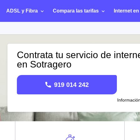
ADSL y Fibra
Compara las tarifas
Internet en
Contrata tu servicio de intern
en Sotragero
919 014 242
Informació