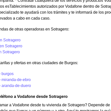
mpañía. * Contratar cualquiera de los servicios y productos Vo
os esTablecimientos autorizados por Vodafone dentro de Sotrag
cializado te ayudará con los trámites y te informará de los p
levados a cabo en cada caso.
ndas de otras operadoras en Sotragero:
n Sotragero
 en Sotragero
n Sotragero
tarifas y ofertas en otras ciudades de Burgos:
 burgos
 miranda-de-ebro
 aranda-de-duero
teléfono a Vodafone desde Sotragero
amar a Vodafone desde tu vivienda de Sotragero? Depende de s
rás que llamar a un número u a otro. Aquí te mostramos la guía