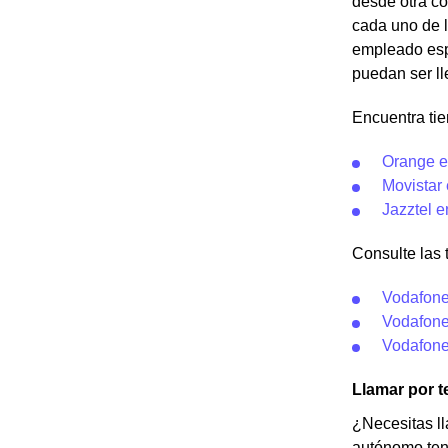
desde otra co
cada uno de l
empleado espe
puedan ser l
Encuentra tie
Orange e
Movistar
Jazztel e
Consulte las 
Vodafone
Vodafone
Vodafone
Llamar por 
¿Necesitas ll
autónomo tend