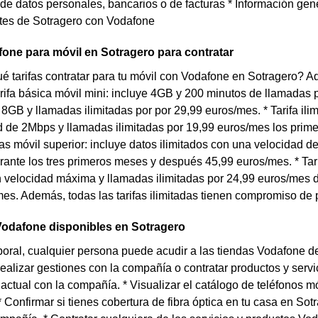
 de datos personales, bancarios o de facturas * Información gen
ntes de Sotragero con Vodafone
fone para móvil en Sotragero para contratar
 tarifas contratar para tu móvil con Vodafone en Sotragero? A
Tarifa básica móvil mini: incluye 4GB y 200 minutos de llamadas 
e 8GB y llamadas ilimitadas por por 29,99 euros/mes. * Tarifa ili
 de 2Mbps y llamadas ilimitadas por 19,99 euros/mes los prim
adas móvil superior: incluye datos ilimitados con una velocidad 
ante los tres primeros meses y después 45,99 euros/mes. * Tarifa
n velocidad máxima y llamadas ilimitadas por 24,99 euros/mes 
es. Además, todas las tarifas ilimitadas tienen compromiso de
Vodafone disponibles en Sotragero
boral, cualquier persona puede acudir a las tiendas Vodafone de 
realizar gestiones con la compañía o contratar productos y serv
ctual con la compañía. * Visualizar el catálogo de teléfonos m
 Confirmar si tienes cobertura de fibra óptica en tu casa en Sot