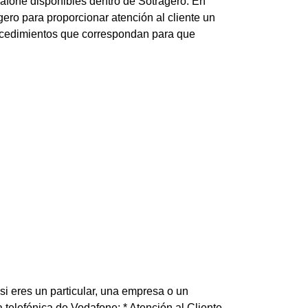
dafone disponibles dentro de Sotragero. En
ero para proporcionar atención al cliente un
rocedimientos que correspondan para que
i eres un particular, una empresa o un
 telefónica de Vodafone: * Atención al Cliente