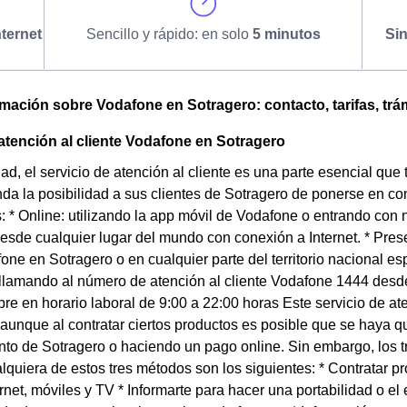
ternet
Sencillo y rápido: en solo
5 minutos
Si
omación sobre Vodafone en Sotragero: contacto, tarifas, trá
tención al cliente Vodafone en Sotragero
dad, el servicio de atención al cliente es una parte esencial qu
da la posibilidad a sus clientes de Sotragero de ponerse en co
: * Online: utilizando la app móvil de Vodafone o entrando co
esde cualquier lugar del mundo con conexión a Internet. * Pre
one en Sotragero o en cualquier parte del territorio nacional es
 llamando al número de atención al cliente Vodafone 1444 desd
e en horario laboral de 9:00 a 22:00 horas Este servicio de aten
aunque al contratar ciertos productos es posible que se haya qu
to de Sotragero o haciendo un pago online. Sin embargo, los t
alquiera de estos tres métodos son los siguientes: * Contratar
ternet, móviles y TV * Informarte para hacer una portabilidad o 