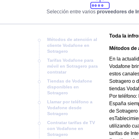
Selección entre varios
proveedores de In
Toda la infr
Métodos de atención al
cliente Vodafone en
Métodos de a
Sotragero
En la actuali
Tarifas Vodafone para
móvil en Sotragero para
Vodafone brin
contratar
estos canales
Tiendas de Vodafone
Sotragero o d
disponibles en
tiendas Vodaf
Sotragero
Por teléfono:
Llamar por teléfono a
España siempr
Vodafone desde
de Sotragero 
Sotragero
esTablecimien
Contratar tarifas de TV
utilizando cu
con Vodafone en
tarifas de In
Sotragero