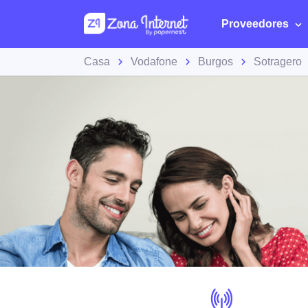
Proveedores
Casa
Vodafone
Burgos
Sotragero