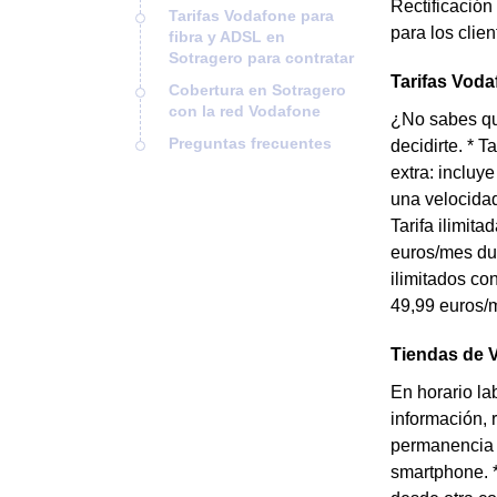
Rectificación
Tarifas Vodafone para
para los clie
fibra y ADSL en
Sotragero para contratar
Tarifas Voda
Cobertura en Sotragero
con la red Vodafone
¿No sabes qué
Preguntas frecuentes
decidirte. * 
extra: incluy
una velocidad
Tarifa ilimit
euros/mes dur
ilimitados co
49,99 euros/m
Tiendas de 
En horario la
información, 
permanencia a
smartphone. *