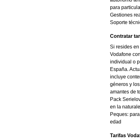
para particul
Gestiones rea
Soporte técn
Contratar ta
Si resides en
Vodafone con 
individual o 
España. Actua
incluye conte
géneros y los
amantes de to
Pack Serielov
en la natural
Peques: para 
edad
Tarifas Voda