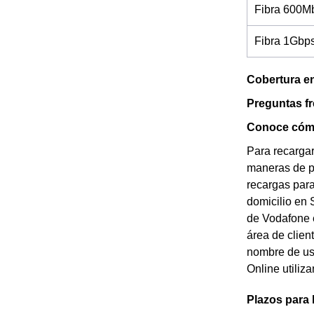
Fibra 600M
Fibra 1Gbp
Cobertura en
Preguntas f
Conoce cómo
Para recargar
maneras de pr
recargas para
domicilio en 
de Vodafone e
área de clien
nombre de us
Online utiliz
Plazos para 