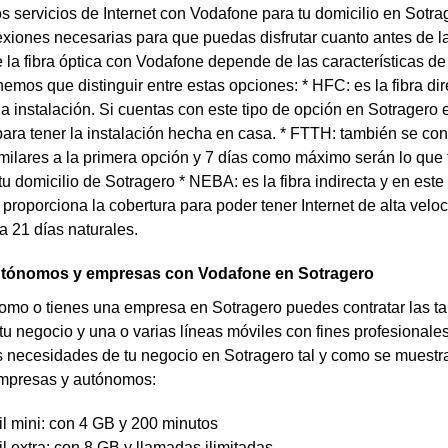
los servicios de Internet con Vodafone para tu domicilio en Sot
xiones necesarias para que puedas disfrutar cuanto antes de la
e la fibra óptica con Vodafone depende de las características de
enemos que distinguir entre estas opciones: * HFC: es la fibra d
 la instalación. Si cuentas con este tipo de opción en Sotrage
para tener la instalación hecha en casa. * FTTH: también se cons
milares a la primera opción y 7 días como máximo serán lo que t
u domicilio de Sotragero * NEBA: es la fibra indirecta y en este 
proporciona la cobertura para poder tener Internet de alta vel
a 21 días naturales.
autónomos y empresas con Vodafone en Sotragero
omo o tienes una empresa en Sotragero puedes contratar las tari
tu negocio y una o varias líneas móviles con fines profesionale
s necesidades de tu negocio en Sotragero tal y como se muestra
 empresas y autónomos:
il mini: con 4 GB y 200 minutos
il extra: con 8 GB y llamadas ilimitadas