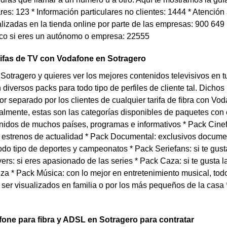
ares: 123 * Información particulares no clientes: 1444 * Atenció
lizadas en la tienda online por parte de las empresas: 900 649 
ico si eres un autónomo o empresa: 22555
rifas de TV con Vodafone en Sotragero
 Sotragero y quieres ver los mejores contenidos televisivos en 
diversos packs para todo tipo de perfiles de cliente tal. Dich
por separado por los clientes de cualquier tarifa de fibra con V
lmente, estas son las categorías disponibles de paquetes con 
nidos de muchos países, programas e informativos * Pack Cine
 estrenos de actualidad * Pack Documental: exclusivos documen
do tipo de deportes y campeonatos * Pack Seriefans: si te gus
ers: si eres apasionado de las series * Pack Caza: si te gusta l
eza * Pack Música: con lo mejor en entretenimiento musical, to
ser visualizados en familia o por los más pequeños de la casa
fone para fibra y ADSL en Sotragero para contratar