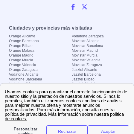
Ciudades y provincias más visitadas
Orange Alicante
Vodafone Zaragoza
Orange Barcelona
Movistar Alicante
Orange Bilbao
Movistar Barcelona
Orange Málaga
Movistar Madrid
Orange Madrid
Movistar Murcia
Orange Murcia
Movistar Valencia
Orange Valencia
Movistar Zaragoza
Orange Zaragoza
Jazztel Alicante
Vodafone Alicante
Jazztel Barcelona
Vodafone Barcelona
Jazztel Bilbao
Vodafone Córdoba
Jazztel Córdoba
Vodafone Málaga
Jazztel Madrid
Vodafone Madrid
Jazztel Málaga
Vodafone Murcia
Jazztel Valencia
Vodafone Valencia
Jazztel Zaragoza
Sobre Zona-internet.com
¿Quiénes somos?
Contacto
El grupo papernest