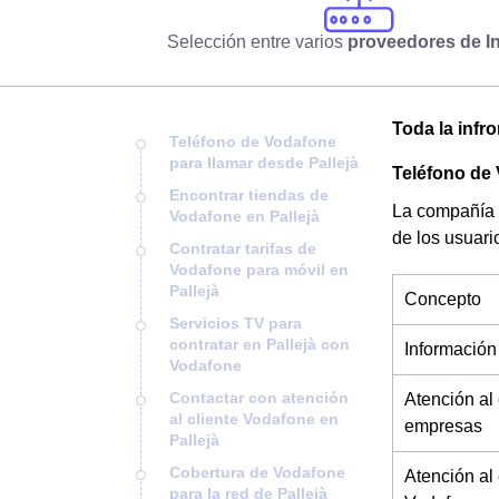
Selección entre varios
proveedores de In
Toda la infr
Teléfono de Vodafone
para llamar desde Pallejà
Teléfono de 
Encontrar tiendas de
La compañía 
Vodafone en Pallejà
de los usuari
Contratar tarifas de
Vodafone para móvil en
Pallejà
Concepto
Servicios TV para
contratar en Pallejà con
Información
Vodafone
Contactar con atención
Atención al
al cliente Vodafone en
empresas
Pallejà
Cobertura de Vodafone
Atención al
para la red de Pallejà