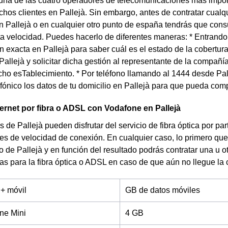
una de las cuatro operadores de telecomunicaciones más impor
chos clientes en Pallejà. Sin embargo, antes de contratar cualqu
en Pallejà o en cualquier otro punto de españa tendrás que consul
lta velocidad. Puedes hacerlo de diferentes maneras: * Entrando
ón exacta en Pallejà para saber cuál es el estado de la cobertur
allejà y solicitar dicha gestión al representante de la compañ
icho esTablecimiento. * Por teléfono llamando al 1444 desde Pal
efónico los datos de tu domicilio en Pallejà para que pueda comp
ternet por fibra o ADSL con Vodafone en Pallejà
s de Pallejà pueden disfrutar del servicio de fibra óptica por pa
es de velocidad de conexión. En cualquier caso, lo primero que
io de Pallejà y en función del resultado podrás contratar una u 
ifas para la fibra óptica o ADSL en caso de que aún no llegue la c
 + móvil
GB de datos móviles
ne Mini
4 GB