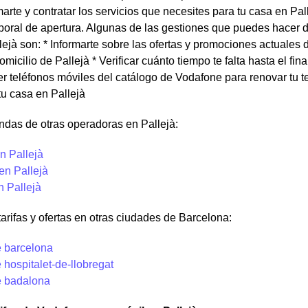
arte y contratar los servicios que necesites para tu casa en Pa
aboral de apertura. Algunas de las gestiones que puedes hacer 
lejà son: * Informarte sobre las ofertas y promociones actuales
domicilio de Pallejà * Verificar cuánto tiempo te falta hasta el 
r teléfonos móviles del catálogo de Vodafone para renovar tu ter
 tu casa en Pallejà
ndas de otras operadoras en Pallejà:
n Pallejà
en Pallejà
n Pallejà
tarifas y ofertas en otras ciudades de Barcelona:
 barcelona
hospitalet-de-llobregat
 badalona