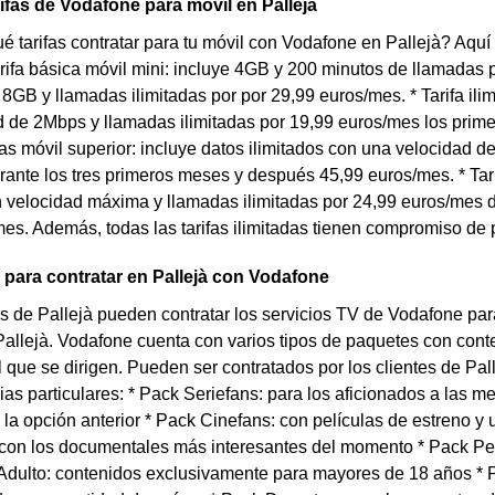
rifas de Vodafone para móvil en Pallejà
 tarifas contratar para tu móvil con Vodafone en Pallejà? Aquí
Tarifa básica móvil mini: incluye 4GB y 200 minutos de llamadas 
e 8GB y llamadas ilimitadas por por 29,99 euros/mes. * Tarifa ili
 de 2Mbps y llamadas ilimitadas por 19,99 euros/mes los prim
adas móvil superior: incluye datos ilimitados con una velocidad 
ante los tres primeros meses y después 45,99 euros/mes. * Tarifa
n velocidad máxima y llamadas ilimitadas por 24,99 euros/mes 
es. Además, todas las tarifas ilimitadas tienen compromiso de
 para contratar en Pallejà con Vodafone
s de Pallejà pueden contratar los servicios TV de Vodafone par
Pallejà. Vodafone cuenta con varios tipos de paquetes con conte
al que se dirigen. Pueden ser contratados por los clientes de Pa
ias particulares: * Pack Seriefans: para los aficionados a las m
la opción anterior * Pack Cinefans: con películas de estreno y
con los documentales más interesantes del momento * Pack Peq
 Adulto: contenidos exclusivamente para mayores de 18 años * P