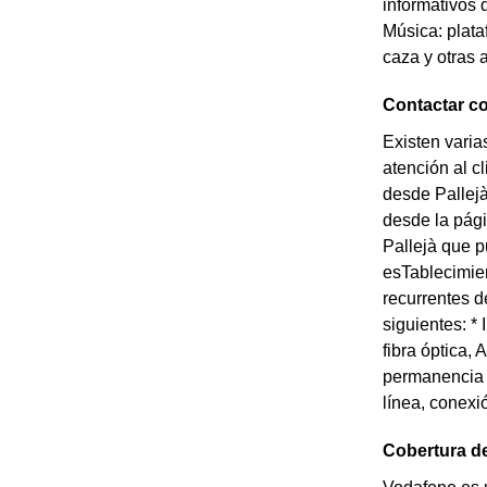
informativos 
Música: plata
caza y otras 
Contactar co
Existen varia
atención al c
desde Pallejà
desde la pági
Pallejà que p
esTablecimie
recurrentes d
siguientes: *
fibra óptica,
permanencia *
línea, conexió
Cobertura de