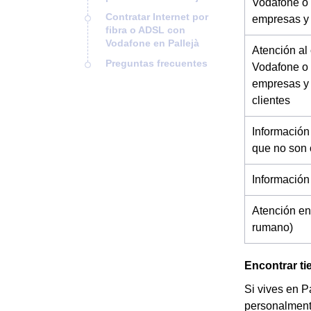
Vodafone o 
Contratar Internet por
empresas y
fibra o ADSL con
Vodafone en Pallejà
Atención al
Preguntas frecuentes
Vodafone o 
empresas y
clientes
Información
que no son 
Información
Atención en
rumano)
Encontrar ti
Si vives en P
personalment