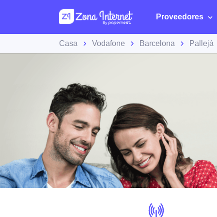
Proveedores
Casa
Vodafone
Barcelona
Pallejà