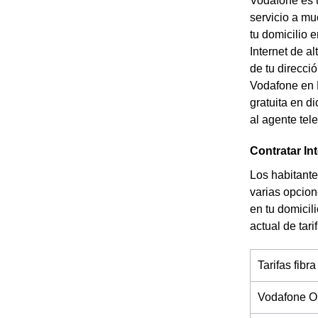
Vodafone es 
servicio a mu
tu domicilio 
Internet de a
de tu direcci
Vodafone en P
gratuita en d
al agente tel
Contratar In
Los habitante
varias opcion
en tu domicil
actual de tar
Tarifas fibra
Vodafone O