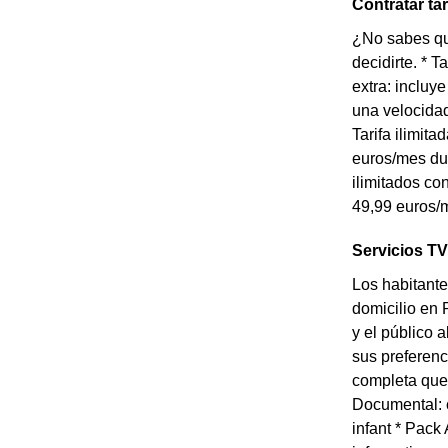
Contratar ta
¿No sabes qué
decidirte. * 
extra: incluy
una velocidad
Tarifa ilimit
euros/mes dur
ilimitados co
49,99 euros/m
Servicios TV
Los habitante
domicilio en 
y el público 
sus preferenc
completa que 
Documental: 
infant * Pack