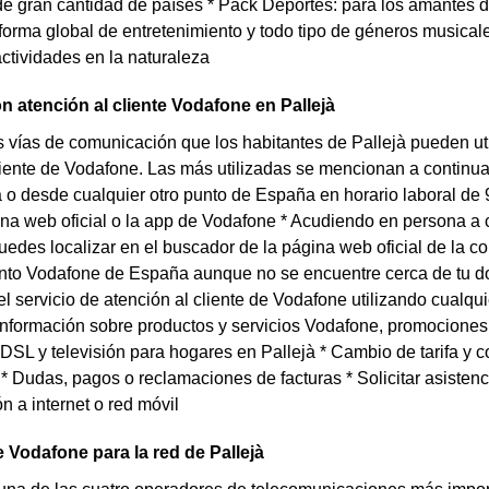
de gran cantidad de países * Pack Deportes: para los amantes 
forma global de entretenimiento y todo tipo de géneros musical
actividades en la naturaleza
n atención al cliente Vodafone en Pallejà
s vías de comunicación que los habitantes de Pallejà pueden util
liente de Vodafone. Las más utilizadas se mencionan a continu
 o desde cualquier otro punto de España en horario laboral de 9
na web oficial o la app de Vodafone * Acudiendo en persona a 
uedes localizar en el buscador de la página web oficial de la 
nto Vodafone de España aunque no se encuentre cerca de tu dom
el servicio de atención al cliente de Vodafone utilizando cualq
 Información sobre productos y servicios Vodafone, promociones y
 ADSL y televisión para hogares en Pallejà * Cambio de tarifa y
 Dudas, pagos o reclamaciones de facturas * Solicitar asistenci
n a internet o red móvil
 Vodafone para la red de Pallejà