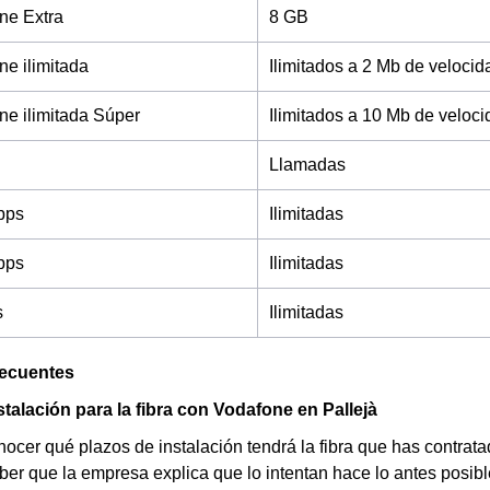
ne Extra
8 GB
e ilimitada
Ilimitados a 2 Mb de velocid
e ilimitada Súper
Ilimitados a 10 Mb de veloc
Llamadas
bps
Ilimitadas
bps
Ilimitadas
s
Ilimitadas
recuentes
stalación para la fibra con Vodafone en Pallejà
nocer qué plazos de instalación tendrá la fibra que has contrat
ber que la empresa explica que lo intentan hace lo antes posib