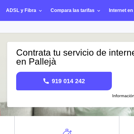
ADSL y Fibra
Compara las tarifas
Internet en
Contrata tu servicio de intern
en Pallejà
919 014 242
Informació