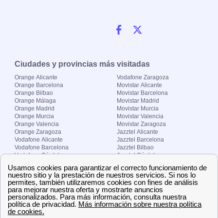
Ciudades y provincias más visitadas
Orange Alicante
Vodafone Zaragoza
Orange Barcelona
Movistar Alicante
Orange Bilbao
Movistar Barcelona
Orange Málaga
Movistar Madrid
Orange Madrid
Movistar Murcia
Orange Murcia
Movistar Valencia
Orange Valencia
Movistar Zaragoza
Orange Zaragoza
Jazztel Alicante
Vodafone Alicante
Jazztel Barcelona
Vodafone Barcelona
Jazztel Bilbao
Vodafone Córdoba
Jazztel Córdoba
Vodafone Málaga
Jazztel Madrid
Vodafone Madrid
Jazztel Málaga
Vodafone Murcia
Jazztel Valencia
Vodafone Valencia
Jazztel Zaragoza
Sobre Zona-internet.com
¿Quiénes somos?
Contacto