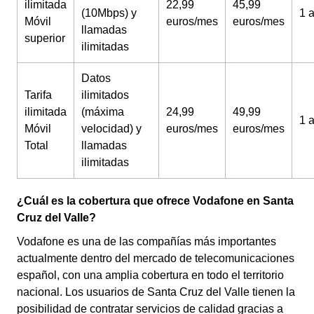
ilimitada
22,99
45,99
(10Mbps) y
1 
Móvil
euros/mes
euros/mes
llamadas
superior
ilimitadas
Datos
Tarifa
ilimitados
ilimitada
(máxima
24,99
49,99
1 
Móvil
velocidad) y
euros/mes
euros/mes
Total
llamadas
ilimitadas
¿Cuál es la cobertura que ofrece Vodafone en Santa
Cruz del Valle?
Vodafone es una de las compañías más importantes
actualmente dentro del mercado de telecomunicaciones
español, con una amplia cobertura en todo el territorio
nacional. Los usuarios de Santa Cruz del Valle tienen la
posibilidad de contratar servicios de calidad gracias a