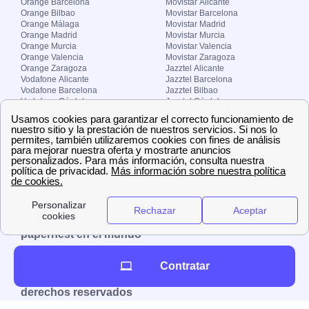
Orange Barcelona
Movistar Alicante
Orange Bilbao
Movistar Barcelona
Orange Málaga
Movistar Madrid
Orange Madrid
Movistar Murcia
Orange Murcia
Movistar Valencia
Orange Valencia
Movistar Zaragoza
Orange Zaragoza
Jazztel Alicante
Vodafone Alicante
Jazztel Barcelona
Vodafone Barcelona
Jazztel Bilbao
Vodafone Córdoba
Jazztel Córdoba
Vodafone Málaga
Jazztel Madrid
Vodafone Madrid
Jazztel Málaga
Vodafone Murcia
Jazztel Valencia
Vodafone Valencia
Jazztel Zaragoza
Sobre Zona-internet.com
¿Quiénes somos?
Contacto
El grupo papernest
Aviso legal
Nuestras ofertas de trabajo
papernest en el mundo
España
Italia
Francia
Reino Unido
Contratar
Copyright © Zona-internet.com – Todos los
derechos reservados