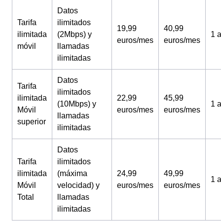
Datos
Tarifa
ilimitados
19,99
40,99
ilimitada
(2Mbps) y
1 
euros/mes
euros/mes
móvil
llamadas
ilimitadas
Datos
Tarifa
ilimitados
ilimitada
22,99
45,99
(10Mbps) y
1 
Móvil
euros/mes
euros/mes
llamadas
superior
ilimitadas
Datos
Tarifa
ilimitados
ilimitada
(máxima
24,99
49,99
1 
Móvil
velocidad) y
euros/mes
euros/mes
Total
llamadas
ilimitadas