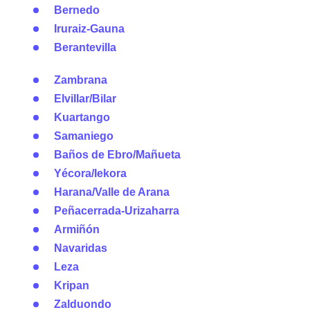
Bernedo
Iruraiz-Gauna
Berantevilla
Zambrana
Elvillar/Bilar
Kuartango
Samaniego
Baños de Ebro/Mañueta
Yécora/Iekora
Harana/Valle de Arana
Peñacerrada-Urizaharra
Armiñón
Navaridas
Leza
Kripan
Zalduondo