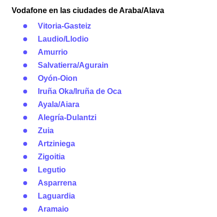
Vodafone en las ciudades de Araba/Alava
Vitoria-Gasteiz
Laudio/Llodio
Amurrio
Salvatierra/Agurain
Oyón-Oion
Iruña Oka/Iruña de Oca
Ayala/Aiara
Alegría-Dulantzi
Zuia
Artziniega
Zigoitia
Legutio
Asparrena
Laguardia
Aramaio