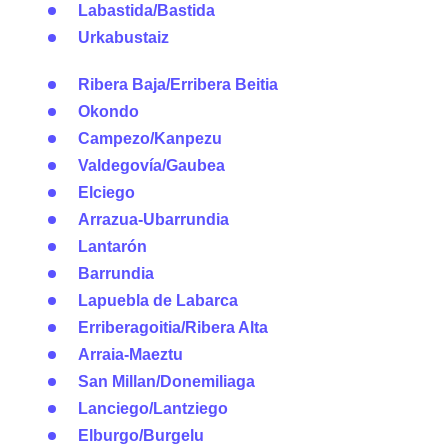
Labastida/Bastida
Urkabustaiz
Ribera Baja/Erribera Beitia
Okondo
Campezo/Kanpezu
Valdegovía/Gaubea
Elciego
Arrazua-Ubarrundia
Lantarón
Barrundia
Lapuebla de Labarca
Erriberagoitia/Ribera Alta
Arraia-Maeztu
San Millan/Donemiliaga
Lanciego/Lantziego
Elburgo/Burgelu