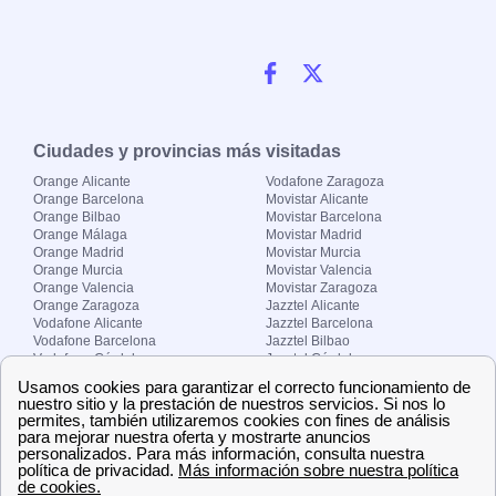
Ciudades y provincias más visitadas
Orange Alicante
Vodafone Zaragoza
Orange Barcelona
Movistar Alicante
Orange Bilbao
Movistar Barcelona
Orange Málaga
Movistar Madrid
Orange Madrid
Movistar Murcia
Orange Murcia
Movistar Valencia
Orange Valencia
Movistar Zaragoza
Orange Zaragoza
Jazztel Alicante
Vodafone Alicante
Jazztel Barcelona
Vodafone Barcelona
Jazztel Bilbao
Vodafone Córdoba
Jazztel Córdoba
Vodafone Málaga
Jazztel Madrid
Vodafone Madrid
Jazztel Málaga
Vodafone Murcia
Jazztel Valencia
Vodafone Valencia
Jazztel Zaragoza
Sobre Zona-internet.com
¿Quiénes somos?
Contacto