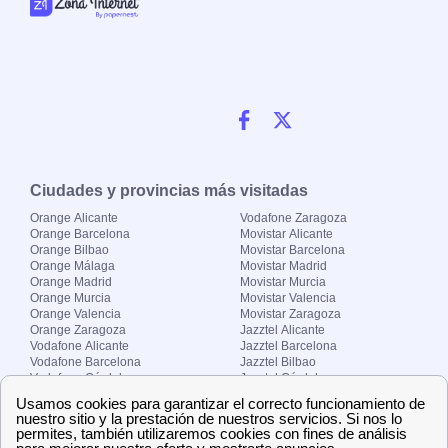
Ciudades y provincias más visitadas
Orange Alicante
Vodafone Zaragoza
Orange Barcelona
Movistar Alicante
Orange Bilbao
Movistar Barcelona
Orange Málaga
Movistar Madrid
Orange Madrid
Movistar Murcia
Orange Murcia
Movistar Valencia
Orange Valencia
Movistar Zaragoza
Orange Zaragoza
Jazztel Alicante
Vodafone Alicante
Jazztel Barcelona
Vodafone Barcelona
Jazztel Bilbao
Vodafone Córdoba
Jazztel Córdoba
Vodafone Málaga
Jazztel Madrid
Vodafone Madrid
Jazztel Málaga
Vodafone Murcia
Jazztel Valencia
Vodafone Valencia
Jazztel Zaragoza