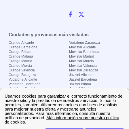
Ciudades y provincias más visitadas
Orange Alicante
Vodafone Zaragoza
Orange Barcelona
Movistar Alicante
Orange Bilbao
Movistar Barcelona
Orange Málaga
Movistar Madrid
Orange Madrid
Movistar Murcia
Orange Murcia
Movistar Valencia
Orange Valencia
Movistar Zaragoza
Orange Zaragoza
Jazztel Alicante
Vodafone Alicante
Jazztel Barcelona
Vodafone Barcelona
Jazztel Bilbao
Vodafone Córdoba
Jazztel Córdoba
Vodafone Málaga
Jazztel Madrid
Vodafone Madrid
Jazztel Málaga
Vodafone Murcia
Jazztel Valencia
Vodafone Valencia
Jazztel Zaragoza
Sobre Zona-internet.com
¿Quiénes somos?
Contacto