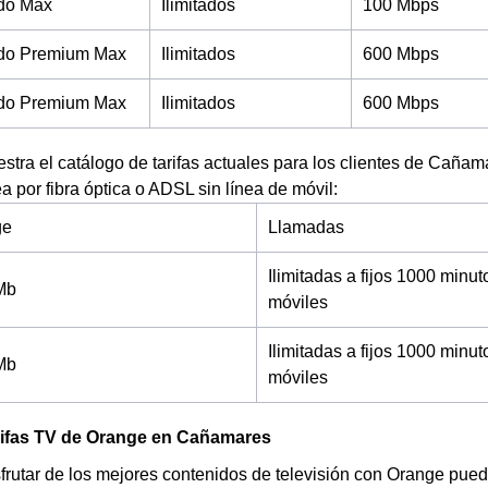
ado Max
Ilimitados
100 Mbps
tado Premium Max
Ilimitados
600 Mbps
tado Premium Max
Ilimitados
600 Mbps
stra el catálogo de tarifas actuales para los clientes de Cañam
a por fibra óptica o ADSL sin línea de móvil:
ge
Llamadas
Ilimitadas a fijos 1000 minut
Mb
móviles
Ilimitadas a fijos 1000 minut
Mb
móviles
arifas TV de Orange en Cañamares
sfrutar de los mejores contenidos de televisión con Orange pu