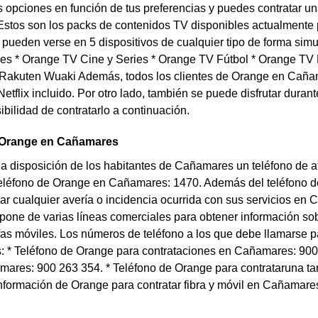
s opciones en función de tus preferencias y puedes contratar una 
stos son los packs de contenidos TV disponibles actualmente p
ueden verse en 5 dispositivos de cualquier tipo de forma simu
ies * Orange TV Cine y Series * Orange TV Fútbol * Orange TV
 Rakuten Wuaki Además, todos los clientes de Orange en Cañam
etflix incluido. Por otro lado, también se puede disfrutar duran
ibilidad de contratarlo a continuación.
 Orange en Cañamares
 disposición de los habitantes de Cañamares un teléfono de ate
Teléfono de Orange en Cañamares: 1470. Además del teléfono de
ar cualquier avería o incidencia ocurrida con sus servicios en C
one de varias líneas comerciales para obtener información sob
rifas móviles. Los números de teléfono a los que debe llamars
s: * Teléfono de Orange para contrataciones en Cañamares: 900
mares: 900 263 354. * Teléfono de Orange para contrataruna ta
nformación de Orange para contratar fibra y móvil en Cañamare