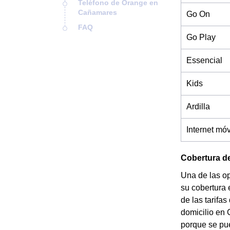
Teléfono de Orange en
Cañamares
Go On
FAQ
Go Play
Essencial
Kids
Ardilla
Internet móv
Cobertura d
Una de las o
su cobertura 
de las tarifa
domicilio en 
porque se pue