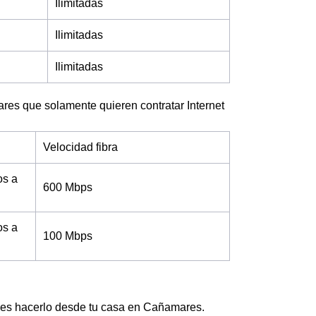
Ilimitadas
Ilimitadas
Ilimitadas
ares que solamente quieren contratar Internet
Velocidad fibra
os a
600 Mbps
os a
100 Mbps
edes hacerlo desde tu casa en Cañamares.