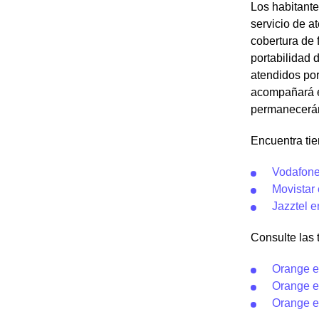
Los habitant
servicio de at
cobertura de 
portabilidad
atendidos po
acompañará e
permanecerán 
Encuentra ti
Vodafon
Movistar
Jazztel 
Consulte las t
Orange e
Orange e
Orange 