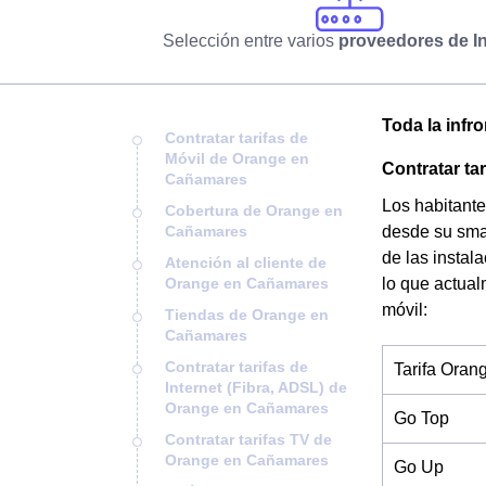
Selección entre varios
proveedores de In
Toda la infr
Contratar tarifas de
Móvil de Orange en
Contratar ta
Cañamares
Los habitante
Cobertura de Orange en
Cañamares
desde su smar
de las instal
Atención al cliente de
Orange en Cañamares
lo que actual
móvil:
Tiendas de Orange en
Cañamares
Contratar tarifas de
Tarifa Oran
Internet (Fibra, ADSL) de
Orange en Cañamares
Go Top
Contratar tarifas TV de
Orange en Cañamares
Go Up