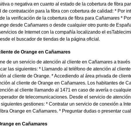
itiva o negativa en cuanto al estado de la cobertura de fibra 
al de contratación para la fibra con cobertura de calidad: * Por i
de la verificación de la cobertura de fibra para Cañamares * Po
range desde Cañamares o desde cualquier otro punto de España
 servicios de Internet con la compañía localizando el esTableci
de el buscador de tiendas de la página oficial.
 cliente de Orange en Cañamares
e de un servicio de atención al cliente en Cañamares a través 
ar las siguientes: * Llamando al teléfono de atención al clien
ión al cliente de Orange. * Accediendo al área privada de clie
ención al cliente de Orange en Cañamares. Los habitantes de C
tención al cliente llamando al 1471 en caso de avería o cualquie
 operador de telecomunicaciones. Desde el servicio de atenci
s siguientes gestiones: * Contratar un servicio de conexión a Int
fibra Orange en Cañamares. * Preguntar dudas o presentar cual
Orange en Cañamares