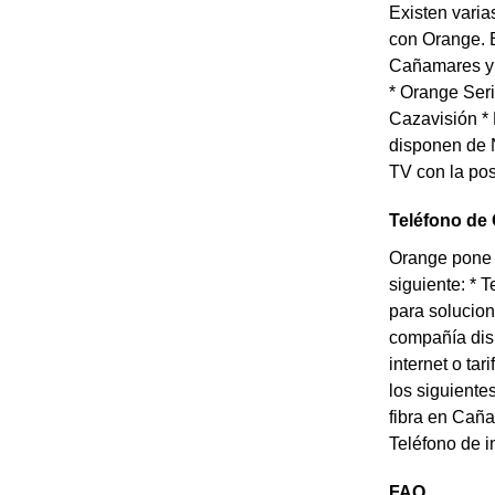
Existen varia
con Orange. E
Cañamares y p
* Orange Ser
Cazavisión *
disponen de N
TV con la pos
Teléfono de
Orange pone a
siguiente: * 
para solucion
compañía disp
internet o ta
los siguiente
fibra en Caña
Teléfono de i
FAQ