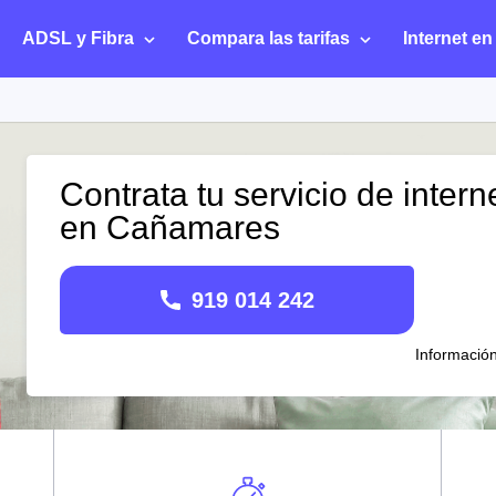
ADSL y Fibra
Compara las tarifas
Internet en
Contrata tu servicio de intern
en Cañamares
919 014 242
Informació