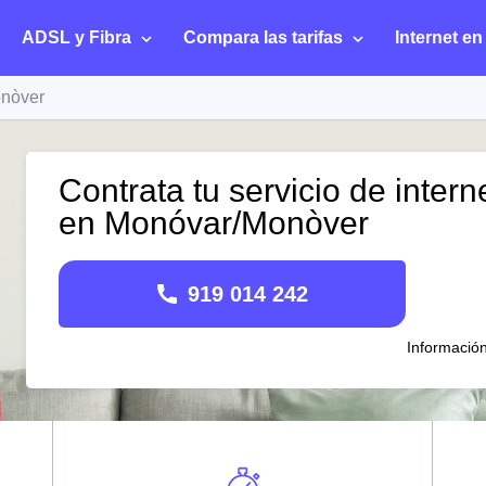
ADSL y Fibra
Compara las tarifas
Internet en
nòver
Contrata tu servicio de intern
en Monóvar/Monòver
919 014 242
Informació