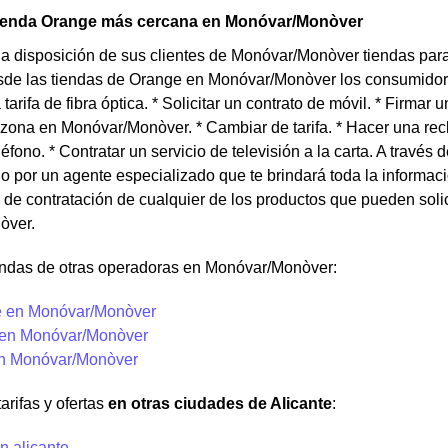
 tienda Orange más cercana en Monóvar/Monòver
a disposición de sus clientes de Monóvar/Monòver tiendas para
sde las tiendas de Orange en Monóvar/Monòver los consumidores
tarifa de fibra óptica. * Solicitar un contrato de móvil. * Firmar
u zona en Monóvar/Monòver. * Cambiar de tarifa. * Hacer una rec
éfono. * Contratar un servicio de televisión a la carta. A trav
o por un agente especializado que te brindará toda la informac
 de contratación de cualquier de los productos que pueden soli
òver.
endas de otras operadoras en Monóvar/Monòver:
 en Monóvar/Monòver
 en Monóvar/Monòver
en Monóvar/Monòver
arifas y ofertas
en otras ciudades de Alicante
:
n alicante