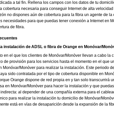
dicada a tal fin. Rellena los campos con los datos de tu domici
a cobertura necesaria para conseguir Internet de alta velocida
zón no dispones aún de cobertura para la fibra un agente de l
us necesidades para que puedas tener conexión a Internet en 
rtura de fibra.
recuentes
la instalación de ADSL o fibra de Orange en Monóvar/Monò
 en el que los clientes de Monóvar/Monòver llevan a cabo la co
zo de provisión para los servicios hasta el momento en el que 
en Monóvar/Monòver para realizar la instalación. Este periodo 
haya sido contratada por el tipo de cobertura disponible en Monó
rque Orange dispone de red propia en y tan solo transcurrirá u
sa en Monóvar/Monòver para hacer la instalación y que puedas d
a indirecta: al depender de una compañía externa para el cable
nico para realizar la instalación tu domicilio de Monóvar/Monòv
ente está en vías de desaparición desde la expansión de la fibr