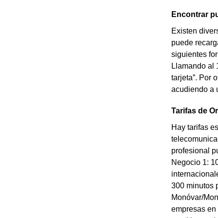
Encontrar p
Existen diver
puede recarga
siguientes fo
Llamando al 1
tarjeta”. Por
acudiendo a 
Tarifas de 
Hay tarifas 
telecomunicac
profesional p
Negocio 1: 10
internacional
300 minutos p
Monóvar/Monòv
empresas en 