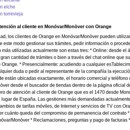
n elche
 torrevieja
tención al cliente en Monóvar/Monòver con Orange
dad, los clientes de Orange en Monóvar/Monòver pueden utiliza
 este modo gestionar sus trámites, pedir información o proceder
más utilizadas actualmente son estas tres: * Online: desde el á
gran cantidad de trámites o bien a través del chat online que 
de Orange. * Presencialmente: acudiendo a cualquier esTablec
lquier duda o pedir al representante de la compañía la ejecuci
de están ubicadas exactamente, el horario comercial y teléfono
er desde el buscador de tiendas dentro de la página oficial d
mero de atención al cliente de Orange que es el 1470 desde Mo
ro lugar de España. Las gestiones más demandadas actualmente 
ambios de tarifas móviles, de Internet y servicios de TV con Or
er cuánto queda del compromiso de permanencia del contrato * Co
óvar/Monòver * Reclamaciones, preguntas y pago de facturas * 