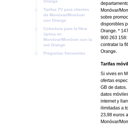
Orange
departamento 
Tarifas TV para clientes
Monóvar/Monòv
de Monóvar/Monòver
sobre promoci
con Orange
disponibles p
Cobertura para la fibra
Orange. * 147
óptica en
900 263 158: 
Monóvar/Monòver con la
contratar la 
red Orange
Orange.
Preguntas frecuentes
Tarifas móv
Si vives en 
ofertas espec
GB de datos. 
datos móviles
internet y ll
ilimitadas a 
23,98 euros a
Monóvar/Mon