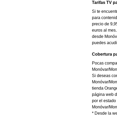
Tarifas TV 
Si te encuent
para contenid
precio de 9,9
euros al mes
desde Monóvar
puedes acudir
Cobertura pa
Pocas compañí
Monóvar/Monòv
Si deseas con
Monóvar/Monò
tienda Orang
página web de
por el estado
Monóvar/Monòv
* Desde la we