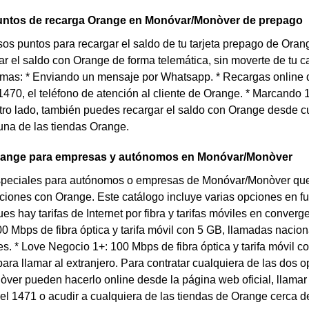
untos de recarga Orange en Monóvar/Monòver de prepago
sos puntos para recargar el saldo de tu tarjeta prepago de O
r el saldo con Orange de forma telemática, sin moverte de tu 
rmas: * Enviando un mensaje por Whatsapp. * Recargas online d
470, el teléfono de atención al cliente de Orange. * Marcando 
 otro lado, también puedes recargar el saldo con Orange desde
una de las tiendas Orange.
Orange para empresas y autónomos en Monóvar/Monòver
especiales para autónomos o empresas de Monóvar/Monòver que 
iones con Orange. Este catálogo incluye varias opciones en fu
ues hay tarifas de Internet por fibra y tarifas móviles en conver
0 Mbps de fibra óptica y tarifa móvil con 5 GB, llamadas nacio
es. * Love Negocio 1+: 100 Mbps de fibra óptica y tarifa móvil 
ara llamar al extranjero. Para contratar cualquiera de las dos
er pueden hacerlo online desde la página web oficial, llamar p
el 1471 o acudir a cualquiera de las tiendas de Orange cerca 