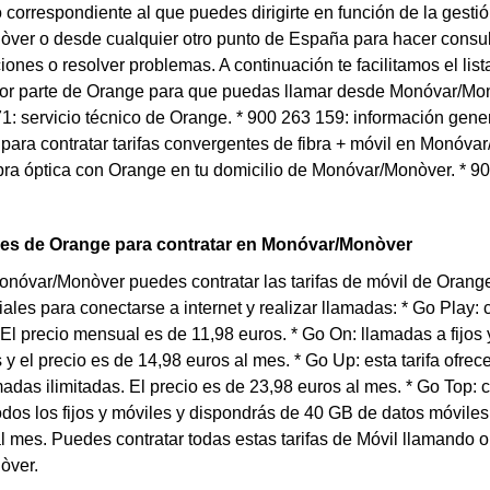
correspondiente al que puedes dirigirte en función de la gesti
er o desde cualquier otro punto de España para hacer consultas
ones o resolver problemas. A continuación te facilitamos el lis
or parte de Orange para que puedas llamar desde Monóvar/Monòv
1: servicio técnico de Orange. * 900 263 159: información gene
para contratar tarifas convergentes de fibra + móvil en Monóv
fibra óptica con Orange en tu domicilio de Monóvar/Monòver. * 90
iles de Orange para contratar en Monóvar/Monòver
Monóvar/Monòver puedes contratar las tarifas de móvil de Oran
iales para conectarse a internet y realizar llamadas: * Go Play: 
El precio mensual es de 11,98 euros. * Go On: llamadas a fijos y
 y el precio es de 14,98 euros al mes. * Go Up: esta tarifa ofr
amadas ilimitadas. El precio es de 23,98 euros al mes. * Go Top: 
todos los fijos y móviles y dispondrás de 40 GB de datos móviles 
l mes. Puedes contratar todas estas tarifas de Móvil llamando 
òver.