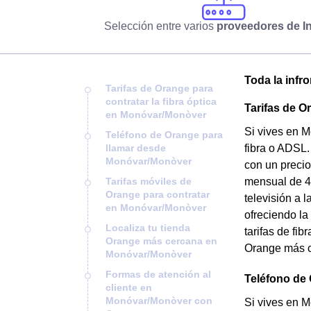
Selección entre varios
proveedores de In
Toda la infr
Tarifas de Orange para
contratar la fibra óptica
Tarifas de O
en Monóvar/Monòver
Si vives en M
Teléfono de Orange para
llamar desde
fibra o ADSL.
Monóvar/Monòver
con un precio
Tarifas móviles de
mensual de 40
Orange para contratar
televisión a 
en Monóvar/Monòver
ofreciendo la
Localiza tu tienda
tarifas de fi
Orange más cercana en
Orange más 
Monóvar/Monòver
Formas de atención al
Teléfono de
cliente en
Monóvar/Monòver con
Si vives en M