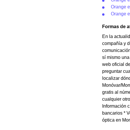
Orange e
Orange en
Formas de a
En la actuali
compañía y de
comunicación 
sí mismo una 
web oficial 
preguntar cua
localizar dón
Monóvar/Monòv
gratis al nú
cualquier ot
Información c
bancarios * V
óptica en Mon