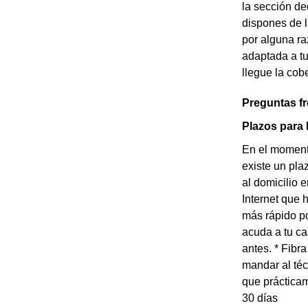
la sección de
dispones de l
por alguna ra
adaptada a t
llegue la cobe
Preguntas f
Plazos para 
En el momento
existe un pla
al domicilio 
Internet que 
más rápido po
acuda a tu ca
antes. * Fibr
mandar al téc
que prácticam
30 días