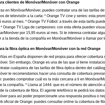
para clientes de Monóvar/Monòver con Orange
ras en Monóvar/Monòver, puedes contratar una de las tarifas 
os de televisión a la carta: * Orange TV cine y series: esta prom
5 euros al mes. * Orange TV Fútbol: a través de esta tarifa pue
. * Orange TV Liga de campeones: con esta oferta pueden visua
/Monòver por 15,95 euros al mes. Si te interesa contratar alg
 a la tienda de la compañía en Monóvar/Monòver o llamar por tel
ra la fibra óptica en Monóvar/Monòver con la red Orange
as en España disponen de red propia para ofrecer cobertura móv
er. Sin embargo, Orange es una de las que sí tiene instalacion
tratar cualquiera de las tarifas de fibra óptica dentro del catá
ver te recomendamos hacer una consulta de cobertura previame
e: puedes comprobar cuál es la más cercana a ti en Monóvar/Mo
 la compañía. * Llama al 1444: que es el número de atención al 
 de la cobertura de fibra. El agente telefónico te pedirá los dato
er para así poder proporcionarte una respuesta positiva o nega
b oficial de Orange: puedes consultar online la cobertura de f