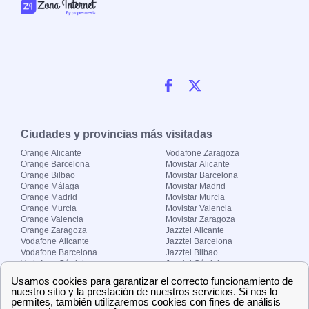
Ciudades y provincias más visitadas
Orange Alicante
Vodafone Zaragoza
Orange Barcelona
Movistar Alicante
Orange Bilbao
Movistar Barcelona
Orange Málaga
Movistar Madrid
Orange Madrid
Movistar Murcia
Orange Murcia
Movistar Valencia
Orange Valencia
Movistar Zaragoza
Orange Zaragoza
Jazztel Alicante
Vodafone Alicante
Jazztel Barcelona
Vodafone Barcelona
Jazztel Bilbao
Vodafone Córdoba
Jazztel Córdoba
Vodafone Málaga
Jazztel Madrid
Vodafone Madrid
Jazztel Málaga
Vodafone Murcia
Jazztel Valencia
Vodafone Valencia
Jazztel Zaragoza