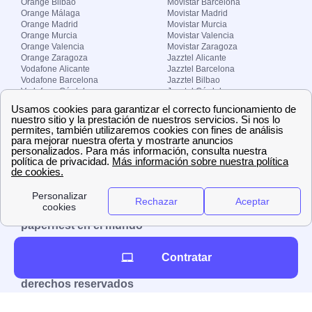
Orange Bilbao
Movistar Barcelona
Orange Málaga
Movistar Madrid
Orange Madrid
Movistar Murcia
Orange Murcia
Movistar Valencia
Orange Valencia
Movistar Zaragoza
Orange Zaragoza
Jazztel Alicante
Vodafone Alicante
Jazztel Barcelona
Vodafone Barcelona
Jazztel Bilbao
Vodafone Córdoba
Jazztel Córdoba
Vodafone Málaga
Jazztel Madrid
Vodafone Madrid
Jazztel Málaga
Vodafone Murcia
Jazztel Valencia
Vodafone Valencia
Jazztel Zaragoza
Sobre Zona-internet.com
¿Quiénes somos?
Contacto
El grupo papernest
Aviso legal
Nuestras ofertas de trabajo
papernest en el mundo
España
Italia
Francia
Reino Unido
Contratar
Copyright © Zona-internet.com – Todos los
derechos reservados