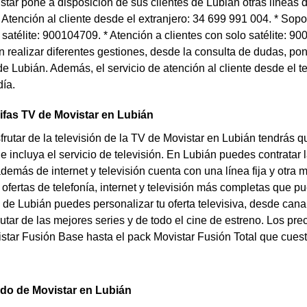
ar pone a disposición de sus clientes de Lubián otras líneas d
Atención al cliente desde el extranjero: 34 699 991 004. * Sopor
r satélite: 900104709. * Atención a clientes con solo satélite: 
 realizar diferentes gestiones, desde la consulta de dudas, pone
de Lubián. Además, el servicio de atención al cliente desde el t
día.
rifas TV de Movistar en Lubián
sfrutar de la televisión de la TV de Movistar en Lubián tendrás q
ue incluya el servicio de televisión. En Lubián puedes contratar
demás de internet y televisión cuenta con una línea fija y otra
 ofertas de telefonía, internet y televisión más completas que p
 de Lubián puedes personalizar tu oferta televisiva, desde canal
rutar de las mejores series y de todo el cine de estreno. Los pr
star Fusión Base hasta el pack Movistar Fusión Total que cues
do de Movistar en Lubián