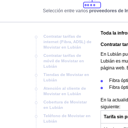
Selección entre varios
proveedores de In
Toda la infr
Contratar tarifas de
internet (Fibra, ADSL) de
Contratar ta
Movistar en Lubián
En Lubián pue
Contratar tarifas de
móvil de Movistar en
Lubián es muy
Lubián
página web. E
Tiendas de Movistar en
Lubián
Fibra óp
Fibra óp
Atención al cliente de
Movistar en Lubián
En la actuali
Cobertura de Movistar
siguiente:
en Lubián
Teléfono de Movistar en
Tarifa sin
Lubián