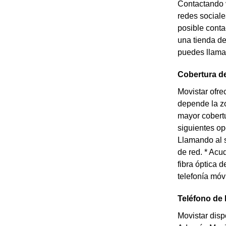
Contactando v
redes sociale
posible conta
una tienda de
puedes llamar
Cobertura d
Movistar ofre
depende la zo
mayor cobertu
siguientes op
Llamando al s
de red. * Acu
fibra óptica 
telefonía móv
Teléfono de 
Movistar disp