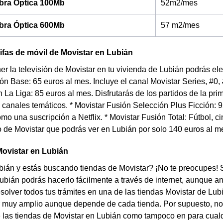
ibra Óptica 100Mb
52m2/mes
ibra Óptica 600Mb
57 m2/mes
rifas de móvil de Movistar en Lubián
er la televisión de Movistar en tu vivienda de Lubián podrás eleg
ón Base: 65 euros al mes. Incluye el canal Movistar Series, #0,
 La Liga: 85 euros al mes. Disfrutarás de los partidos de la pr
canales temáticos. * Movistar Fusión Selección Plus Ficción: 9
omo una suscripción a Netflix. * Movistar Fusión Total: Fútbol,
de Movistar que podrás ver en Lubián por solo 140 euros al m
Movistar en Lubián
ián y estás buscando tiendas de Movistar? ¡No te preocupes! S
ubián podrás hacerlo fácilmente a través de internet, aunque an
solver todos tus trámites en una de las tiendas Movistar de Lubi
 muy amplio aunque depende de cada tienda. Por supuesto, no e
 las tiendas de Movistar en Lubián como tampoco en para cual