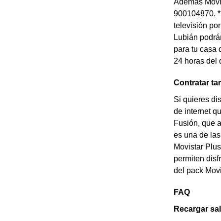
Además Movist
900104870. * 
televisión po
Lubián podrán
para tu casa 
24 horas del 
Contratar ta
Si quieres di
de internet q
Fusión, que a
es una de las
Movistar Plus
permiten disf
del pack Movi
FAQ
Recargar sal