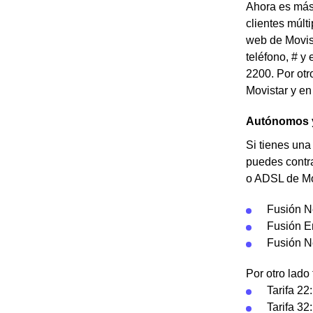
Ahora es más 
clientes múlt
web de Movist
teléfono, # y
2200. Por otr
Movistar y en
Autónomos y
Si tienes una
puedes contrat
o ADSL de Mov
Fusión N
Fusión E
Fusión N
Por otro lado
Tarifa 22
Tarifa 32