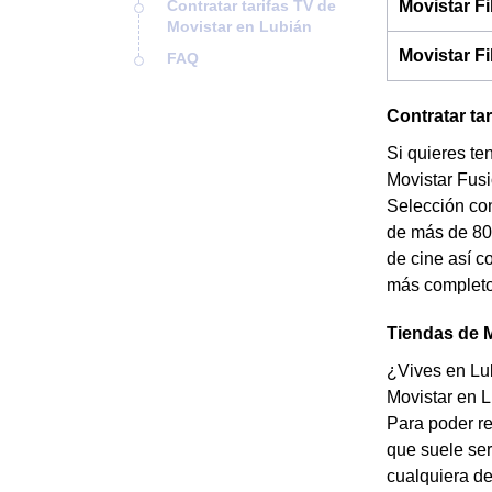
Contratar tarifas TV de
Movistar F
Movistar en Lubián
Movistar F
FAQ
Contratar ta
Si quieres ten
Movistar Fusi
Selección con
de más de 80 
de cine así c
más completo 
Tiendas de 
¿Vives en Lub
Movistar en L
Para poder re
que suele ser
cualquiera de