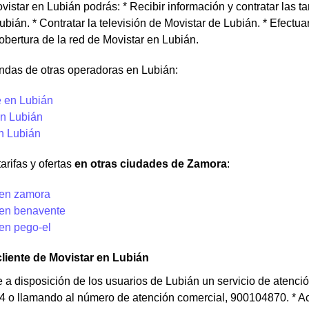
istar en Lubián podrás: * Recibir información y contratar las tar
ubián. * Contratar la televisión de Movistar de Lubián. * Efectua
cobertura de la red de Movistar en Lubián.
ndas de otras operadoras en Lubián:
 en Lubián
n Lubián
en Lubián
arifas y ofertas
en otras ciudades de Zamora
:
 en zamora
 en benavente
 en pego-el
cliente de Movistar en Lubián
 a disposición de los usuarios de Lubián un servicio de atención
 o llamando al número de atención comercial, 900104870. * Acc