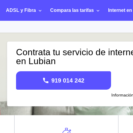
ADSL y Fibra
Compara las tarifas
Internet en
Contrata tu servicio de intern
en Lubian
919 014 242
Informació