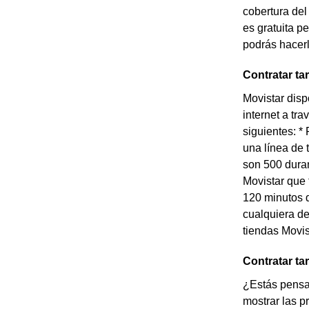
cobertura del
es gratuita p
podrás hacerl
Contratar ta
Movistar disp
internet a tr
siguientes: *
una línea de 
son 500 duran
Movistar que 
120 minutos d
cualquiera de 
tiendas Movi
Contratar ta
¿Estás pensan
mostrar las p