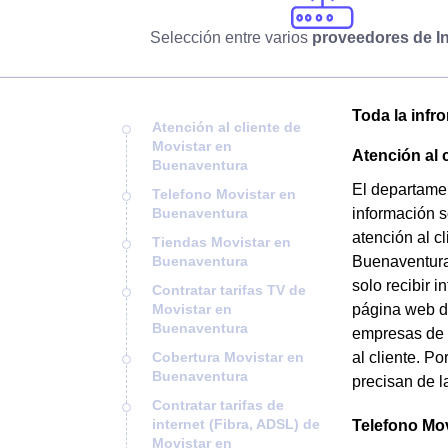
Selección entre varios
proveedores de In
Toda la infr
Atención al cliente de
Movistar en
Atención al 
Buenaventura
El departamen
Telefono Movistar en
Buenaventura
información s
atención al c
Tiendas Movistar en
Buenaventura
Buenaventura 
solo recibir 
Contratar tarifas TV de
Movistar en
página web de
Buenaventura
empresas de B
Cobertura Movistar en
al cliente. P
Buenaventura
precisan de l
Contratar tarifas de
internet (Fibra, ADSL) de
Telefono Mo
Movistar en