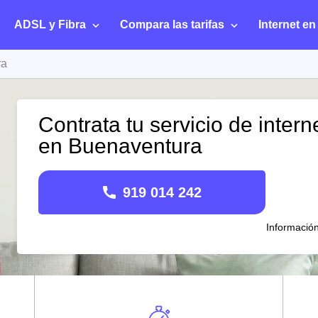
ADSL y Fibra
Compara las tarifas
Internet en
ra
Contrata tu servicio de intern
en Buenaventura
919 014 242
Informació