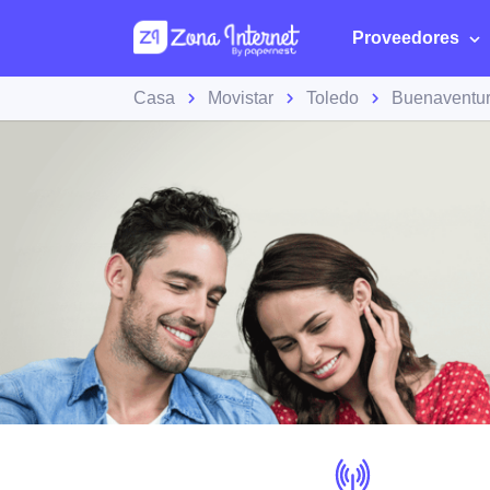
Proveedores
Casa
Movistar
Toledo
Buenaventu