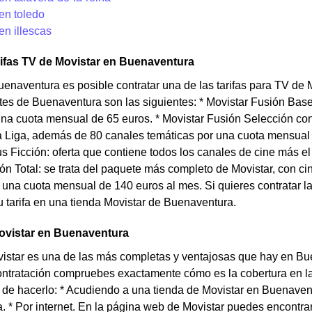
en toledo
en illescas
rifas TV de Movistar en Buenaventura
uenaventura es posible contratar una de las tarifas para TV de M
ntes de Buenaventura son las siguientes: * Movistar Fusión Ba
una cuota mensual de 65 euros. * Movistar Fusión Selección con 
a Liga, además de 80 canales temáticas por una cuota mensual 
 Ficción: oferta que contiene todos los canales de cine más el se
ón Total: se trata del paquete más completo de Movistar, con cine
 una cuota mensual de 140 euros al mes. Si quieres contratar las 
u tarifa en una tienda Movistar de Buenaventura.
ovistar en Buenaventura
vistar es una de las más completas y ventajosas que hay en B
ontratación compruebes exactamente cómo es la cobertura en la
 de hacerlo: * Acudiendo a una tienda de Movistar en Buenavent
 * Por internet. En la página web de Movistar puedes encontrar