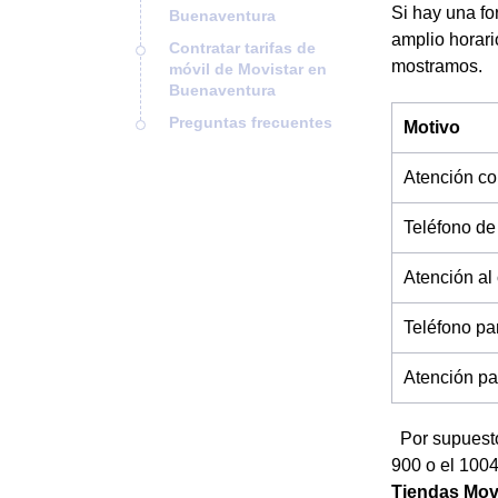
Si hay una fo
Buenaventura
amplio horari
Contratar tarifas de
mostramos.
móvil de Movistar en
Buenaventura
Preguntas frecuentes
Motivo
Atención co
Teléfono de
Atención al
Teléfono pa
Atención par
Por supuesto
900 o el 1004
Tiendas Mov