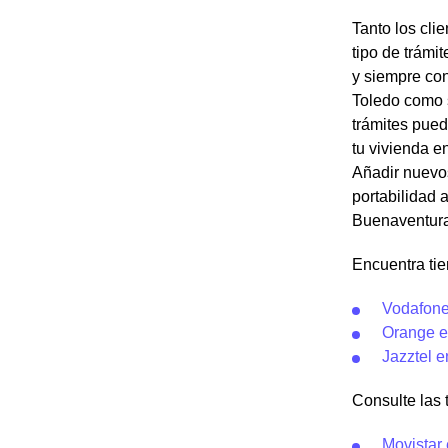
Tanto los cli
tipo de trámi
y siempre con
Toledo como s
trámites pued
tu vivienda e
Añadir nuevos
portabilidad 
Buenaventura.
Encuentra ti
Vodafone
Orange e
Jazztel 
Consulte las t
Movistar 