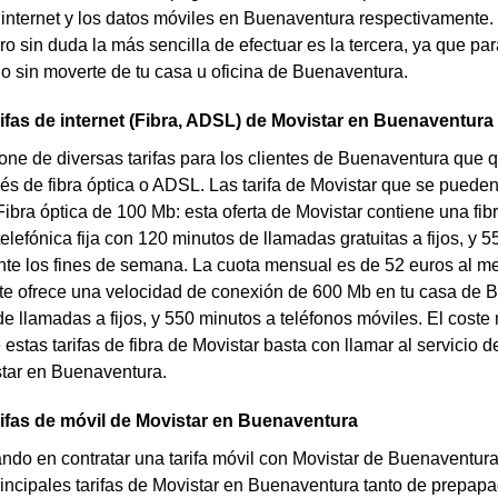
 internet y los datos móviles en Buenaventura respectivamente.
ero sin duda la más sencilla de efectuar es la tercera, ya que pa
o sin moverte de tu casa u oficina de Buenaventura.
rifas de internet (Fibra, ADSL) de Movistar en Buenaventura
one de diversas tarifas para los clientes de Buenaventura que q
avés de fibra óptica o ADSL. Las tarifa de Movistar que se pued
 Fibra óptica de 100 Mb: esta oferta de Movistar contiene una f
telefónica fija con 120 minutos de llamadas gratuitas a fijos, y 
te los fines de semana. La cuota mensual es de 52 euros al mes.
te ofrece una velocidad de conexión de 600 Mb en tu casa de Bu
e llamadas a fijos, y 550 minutos a teléfonos móviles. El coste
estas tarifas de fibra de Movistar basta con llamar al servicio d
star en Buenaventura.
rifas de móvil de Movistar en Buenaventura
do en contratar una tarifa móvil con Movistar de Buenaventura
rincipales tarifas de Movistar en Buenaventura tanto de prepa